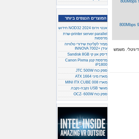
f מהירות 800Mbps 9p/4p
המוצרים הנצפים ביותר
f/W מהירות 800Mbps 9p/6p
אנטי וירוס NOD32 2024 חידוש
printer server parallel-שרת
מדפסות
ממיר לקליטת שידורי טלוויזה
עידן +INNOVA 7002
 העברת וידאו דיגיטלי. משמש
דיסק און קי Sandisk 8GB
מדפסת קנון Canon Pixma
iP1800
ספק כוח JTC 500W
מארז מיני ATX 1664
מארז MINI ITX CUBE 008
מגשר USB נקבה-נקבה.
ספק כוח OCZ- 600W