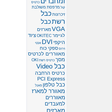
ומחברים
כרטיס
מדפסת משולבת
קול
כבל
זיכרונות
רשת
כבל
VGA
מארזים
ציוד
לגיימר
OKITEC
DVI
היקפי
אנטי
ספקי כוח
וירוס
מאווררים לכרטיס
מסך
OKI
כרטיס רשת
כבל Video
כרטיס הרחבה
PCI Express
כבל טלפון
פאנל
מאוורר למארז
מאווררים
למעבדים
מארזים