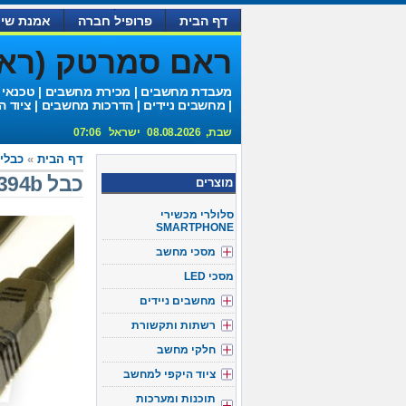
דף הבית
פרופיל חברה
אמנת שיר
ראם סמרטק (ראם 
מעבדת מחשבים | מכירת מחשבים | טכנאי
| מחשבים ניידים | הדרכות מחשבים | ציוד ה
שבת, 08.08.2026 ישראל 07:06
דף הבית
»
כבלים Wire
כבל f/w 1394b מהירות 800Mbps 9p/9p אורך 1.5מ'
מוצרים
סלולרי מכשירי
SMARTPHONE
מסכי מחשב
מסכי LED
מחשבים ניידים
רשתות ותקשורת
חלקי מחשב
ציוד היקפי למחשב
תוכנות ומערכות