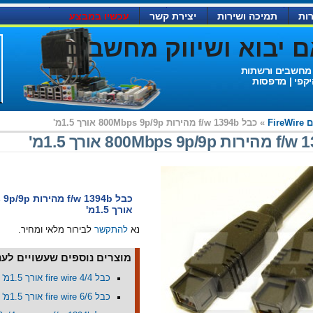
ות
תמיכה ושירות
יצירת קשר
עכשיו במבצע
יבוא ושיווק מחשבים )
 מחשבים ורשתות
יקפי | מדפסות
Fire
» כבל f/w 1394b מהירות 800Mbps 9p/9p אורך 1.5מ'
כבל f/w 1394b מ
אורך 1.5מ'
נא
להתקשר
לבירור מלאי ומחיר.
מוצרים נוספים שעשויים לעני
כבל 4/4 fire wire אורך 1.5מ'
כבל 6/6 fire wire אורך 1.5מ'