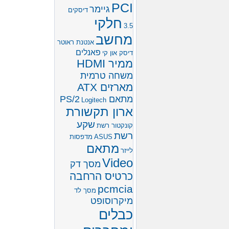
PCI
גיימר
דיסקים
חלקי
3.5
מחשב
אנטנת ראוטר
פאנלים
דיסק און קי
ממיר HDMI
משחה טרמית
מארזים ATX
מתאם PS/2
Logitech
ארון תקשורת
שקע
קונקטור רשת
רשת
ASUS
מדפסות
מתאם
לייזר
Video
מסך דק
כרטיס הרחבה
pcmcia
מסך לד
מיקרוסופט
כבלים