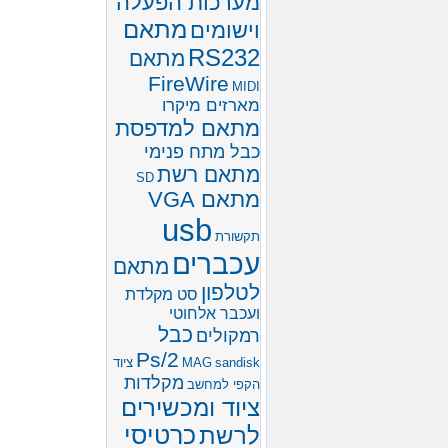
מערכות הפעלה
מתאם
וישומים
RS232
מתאם
FireWire
MIDI
מארזים מיקרו
מתאם למדפסת
כבל מתח פנימי
מתאם רשת
SD
מתאם VGA
usb
תקשורת
עכברים
מתאם
לטלפון
סט מקלדת
ועכבר אלחוטי
כבל
רמקולים
Ps/2
sandisk
MAG
ציוד
מקלדות
הקפי למחשב
ציוד ומכשירים
לרשת
כרטיסי