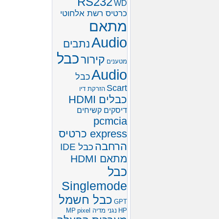
RS232
WD
כרטיס רשת אלחוטי
מתאם
Audio
נתבים
כבל
קירור
מטענים
Audio
כבל
Scart
הזרקת דיו
כבלים HDMI
דיסקים קשיחים
pcmcia
express כרטיס
הרחבה
כבל IDE
מתאם HDMI
כבל
Singlemode
כבל חשמל
GPT
HP
נגני מדיה MP
pixel