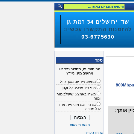
שד' ירושלים 34 רמת גן
להזמנות התקשרו עכשיו:
03-6775630
סקר
מה תעדיפו, מחשב נייד או
מחשב מיני נייד?
מחשב נייד עם מסך גדול
הירות 800Mbps 9p/9p
מיני נייד שיהיה קל וקטן
משהו באמצע, שישלב מזה
ומזה
גם נייד וגם מיני נייד. אחד
לכל מטרה
ין אותך:
הצגת תוצאות
ארכיון סקרים