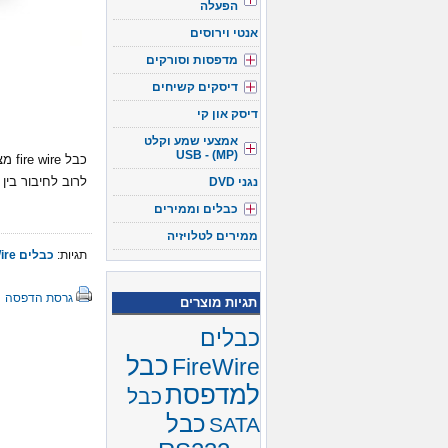
הפעלה
אנטי וירוסים
מדפסות וסורקים
דיסקים קשיחים
דיסק און קי
אמצעי שמע וקלט
(USB - (MP
נגני DVD
לרוב לחיבור בין המצלמה
כבלים וממירים
ממירים לטלויזיה
תגיות:
כבלים FireWire
גרסת הדפסה
תגיות מוצרים
כבלים
כבל
FireWire
למדפסת
כבל
כבל
SATA