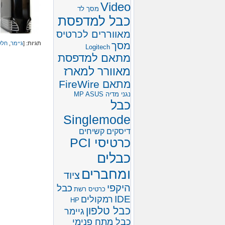
Video
מסך לד
כבל למדפסת
מאווררים לכרטיס
מסך
תגיות: [
גיימר
,
חלק
Logitech
מתאם למדפסת
מאוורר למארז
מתאם FireWire
נגני מדיה MP
ASUS
כבל
Singlemode
דיסקים קשיחים
כרטיסי PCI
כבלים
ומחברים
ציוד
היקפי
כבל
כרטיס רשת
IDE
רמקולים
HP
כבל טלפון
גיימר
כבל מתח פנימי