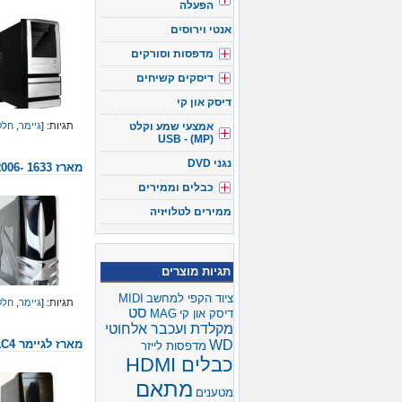
הפעלה
אנטי וירוסים
מדפסות וסורקים
דיסקים קשיחים
דיסק און קי
אמצעי שמע וקלט
תגיות: [
גיימר
,
חלק
(USB - (MP
נגני DVD
מארז 1633 -GAMER – AVR006
כבלים וממירים
ממירים לטלויזיה
תגיות מוצרים
ציוד הקפי למחשב
MIDI
תגיות: [
גיימר
,
חלק
סט
דיסק און קי
MAG
מקלדת ועכבר אלחוטי
WD
מארז לגיימר GAMER-AC4
מדפסות לייזר
כבלים HDMI
מתאם
מטענים