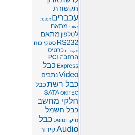
תקשורת
עכברים
אנטנת
מתאם
ראוטר
מתאם
לטלפון
RS232
ספקי כוח
כרטיס
תקשורת
הרחבה PCI
כבל
Express
Video
נתבים
כבל רשת
כבל
SATA
OKITEC
חלקי מחשב
כבל חשמל
כבל
מיקרוסופט
Audio
קירור