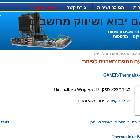
ות
תמיכה ושירות
יצירת קשר
עכשיו במבצע
יבוא ושיווק מחשבים )
 מחשבים ורשתות
יקפי | מדפסות
ם עם התגית
מארזים לגיימר
ם התגית 'מארזים לגיימר'
GANER-Thermaltak
לגיימר ללא ספק Thermaltake Wing RS 301
נא
להתקשר
לבירור מלאי ומחיר
לפרטי
י מחשב
,
מארזים
,
מארזים לגיימר
]
Thermaltake B