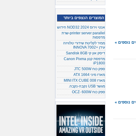
המוצרים הנצפים ביותר
אנטי וירוס NOD32 2024 חידוש
printer server parallel-שרת
מדפסות
ם נוספים »
ממיר לקליטת שידורי טלוויזה
עידן +INNOVA 7002
דיסק און קי Sandisk 8GB
מדפסת קנון Canon Pixma
iP1800
ספק כוח JTC 500W
מארז מיני ATX 1664
מארז MINI ITX CUBE 008
מגשר USB נקבה-נקבה.
ספק כוח OCZ- 600W
ם נוספים »