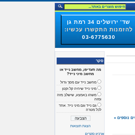
שד' ירושלים 34 רמת גן
להזמנות התקשרו עכשיו:
03-6775630
סקר
מה תעדיפו, מחשב נייד או
מחשב מיני נייד?
מחשב נייד עם מסך גדול
מיני נייד שיהיה קל וקטן
משהו באמצע, שישלב מזה
ומזה
גם נייד וגם מיני נייד. אחד
לכל מטרה
ם נוספים »
הצגת תוצאות
ארכיון סקרים