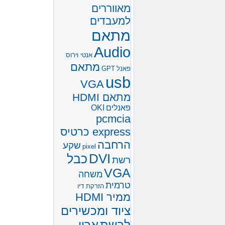
מאווררים
למעבדים
מתאם
Audio
אנטי וירוס
מתאם
פאנל
GPT
usb
VGA
מתאם HDMI
פאנלים
OKI
pcmcia
express כרטיס
הרחבה
שקע
pixel
DVI
כבל
רשת
VGA
משחה
טרמית
הזרקת דיו
ממיר HDMI
ציוד ומכשירים
לרשת
ארון