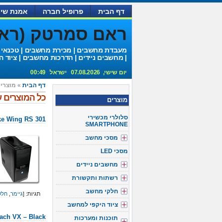
דף הבית
פרופיל חברה
אמנת שיר
ראם סמרטק (ראם 
מעבדת מחשבים | מכירת מחשבים | טכנאי
| מחשבים ניידים | הדרכות מחשבים | ציוד ה
יום שישי, 07.08.2026 ישראל 00:49
דף הבית
» מוצרי
כל המוצרים ע
מוצרים
סלולרי מכשירי
e Wing RS 301
SMARTPHONE
מסכי מחשב
מסכי LED
מחשבים ניידים
רשתות ותקשורת
חלקי מחשב
תגיות: [
גיימר
,
חלק
ציוד היקפי למחשב
ach VX – Black
תוכנות ומערכות