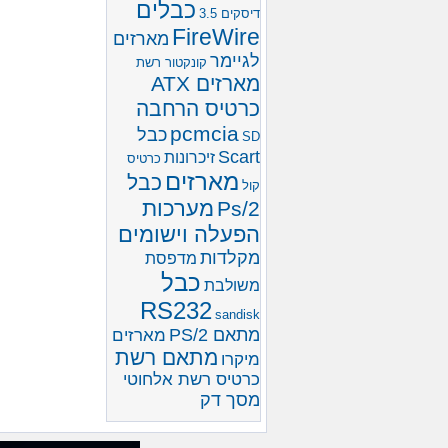
כבלים
דיסקים 3.5
FireWire
מארזים
לגיימר
קונקטור רשת
מארזים ATX
כרטיס הרחבה
pcmcia
כבל
SD
Scart
זיכרונות
כרטיס
מארזים
כבל
קול
מערכות
Ps/2
הפעלה וישומים
מקלדות
מדפסת
כבל
משולבת
RS232
sandisk
מתאם PS/2
מארזים
מתאם רשת
מיקרו
כרטיס רשת אלחוטי
מסך דק