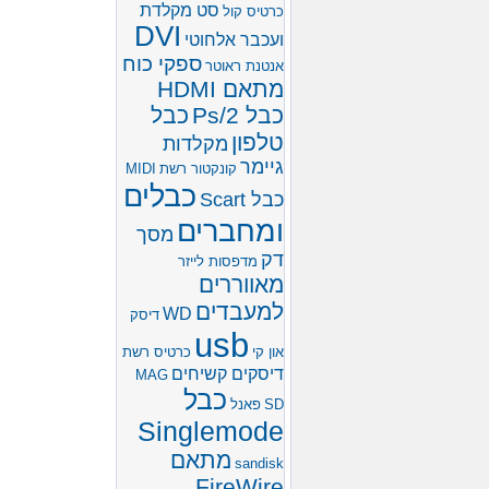
סט מקלדת
כרטיס קול
DVI
ועכבר אלחוטי
ספקי כוח
אנטנת ראוטר
מתאם HDMI
כבל Ps/2
כבל
טלפון
מקלדות
גיימר
קונקטור רשת
MIDI
כבלים
כבל Scart
ומחברים
מסך
דק
מדפסות לייזר
מאווררים
למעבדים
WD
דיסק
usb
און קי
כרטיס רשת
דיסקים קשיחים
MAG
כבל
SD
פאנל
Singlemode
מתאם
sandisk
FireWire