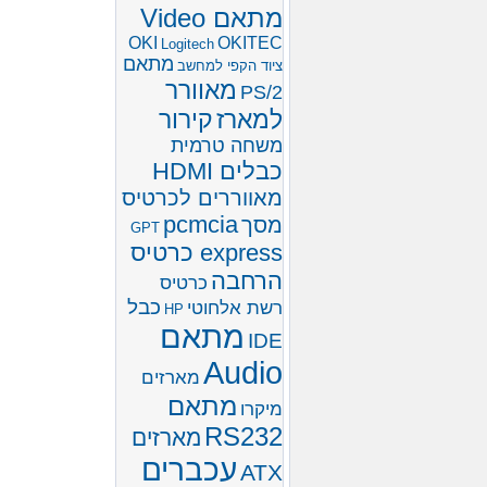
מתאם Video
OKI
OKITEC
Logitech
מתאם
ציוד הקפי למחשב
מאוורר
PS/2
למארז
קירור
משחה טרמית
כבלים HDMI
מאווררים לכרטיס
pcmcia
מסך
GPT
express כרטיס
הרחבה
כרטיס
כבל
רשת אלחוטי
HP
מתאם
IDE
Audio
מארזים
מתאם
מיקרו
RS232
מארזים
עכברים
ATX