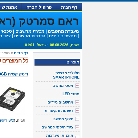
דף הבית
פרופיל חברה
אמנת שיר
ראם סמרטק (ראם 
מעבדת מחשבים | מכירת מחשבים | טכנאי
| מחשבים ניידים | הדרכות מחשבים | ציוד ה
שבת, 08.08.2026 ישראל 01:01
דף הבית
» מוצרי
כל המוצרים עם
מוצרים
סלולרי מכשירי
דיסק קשיח WD 500GB
SMARTPHONE
מסכי מחשב
מסכי LED
מחשבים ניידים
רשתות ותקשורת
חלקי מחשב
תגיות: [
WD
,
דיסקים 
ציוד היקפי למחשב
תוכנות ומערכות