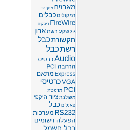
מארזים
מסך לד
כבלים
רמקולים
FireWire
דיסקים
ארון
שקע רשת
3.5
כבל
תקשורת
כבל
רשת
Audio
כרטיס
הרחבה PCI
מתאם
Express
כרטיסי
VGA
PCI
מדפסת
ציוד היקפי
משולבת
כבל
פאנלים
RS232
מערכות
הפעלה וישומים
כבל חשמל