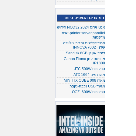
המוצרים הנצפים ביותר
אנטי וירוס NOD32 2024 חידוש
printer server parallel-שרת
מדפסות
ממיר לקליטת שידורי טלוויזה
עידן +INNOVA 7002
דיסק און קי Sandisk 8GB
מדפסת קנון Canon Pixma
iP1800
ספק כוח JTC 500W
מארז מיני ATX 1664
מארז MINI ITX CUBE 008
מגשר USB נקבה-נקבה.
ספק כוח OCZ- 600W