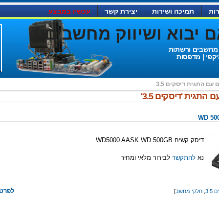
ות
תמיכה ושירות
יצירת קשר
עכשיו במבצע
יבוא ושיווק מחשבים )
 מחשבים ורשתות
יקפי | מדפסות
ם עם התגית
דיסקים 3.5
 התגית 'דיסקים 3.5'
דיסק קשיח WD5000 AASK WD 500GB
נא
להתקשר
לבירור מלאי ומחיר
לפרטי
3.5
,
חלקי מחשב
]