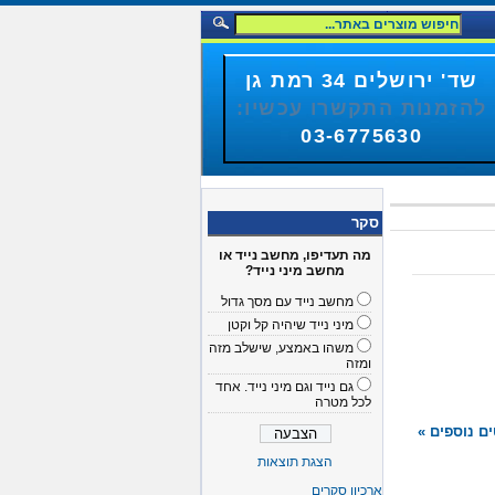
שד' ירושלים 34 רמת גן
להזמנות התקשרו עכשיו:
03-6775630
סקר
מה תעדיפו, מחשב נייד או
מחשב מיני נייד?
מחשב נייד עם מסך גדול
מיני נייד שיהיה קל וקטן
משהו באמצע, שישלב מזה
ומזה
גם נייד וגם מיני נייד. אחד
לכל מטרה
ם נוספים »
הצגת תוצאות
ארכיון סקרים