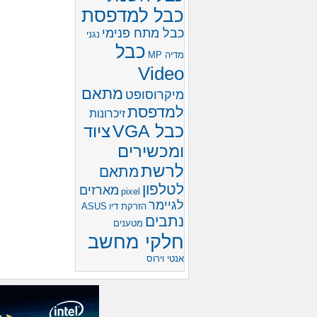
כבל למדפסת
כבל מתח פנימי
נגני
כבל
מדיה MP
Video
מתאם
מיקרוסופט
למדפסת
זיכרונות
כבל VGA
ציוד
ומכשירים
לרשת
מתאם
לטלפון
מארזים
pixel
לגיימר
הזרקת דיו
ASUS
נתבים
מטענים
חלקי מחשב
אנטי וירוס