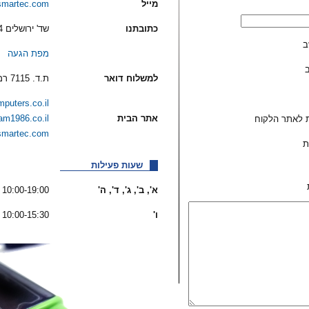
מייל
smartec.com
כתובתנו
שד' ירושלים 34, רמת גן
ב
מפת הגעה
למשלוח דואר
ת.ד. 7115 רמת גן 52170
puters.co.il
אתר הבית
am1986.co.il
ת לאתר הלקוח
smartec.com
ת
שעות פעילות
א', ב', ג', ד', ה'
10:00-19:00
ו'
10:00-15:30