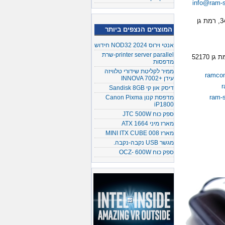
info@ram-
המוצרים הנצפים ביותר
אנטי וירוס NOD32 2024 חידוש
printer server parallel-שרת
מדפסות
ממיר לקליטת שידורי טלוויזה
ramcom
עידן +INNOVA 7002
r
דיסק און קי Sandisk 8GB
ram-
מדפסת קנון Canon Pixma
iP1800
ספק כוח JTC 500W
מארז מיני ATX 1664
מארז MINI ITX CUBE 008
מגשר USB נקבה-נקבה.
ספק כוח OCZ- 600W