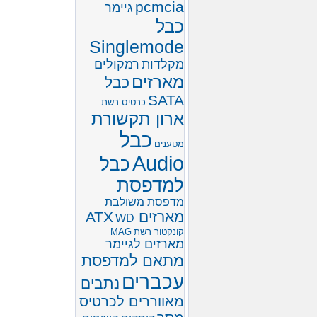
pcmcia
גיימר
כבל
Singlemode
מקלדות
רמקולים
מארזים
כבל
SATA
כרטיס רשת
ארון תקשורת
כבל
מטענים
Audio
כבל
למדפסת
מדפסת משולבת
מארזים ATX
WD
קונקטור רשת
MAG
מארזים לגיימר
מתאם למדפסת
עכברים
נתבים
מאווררים לכרטיס