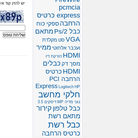
יש להזין קוד אי
pcmcia
express כרטיס
הרחבה
ספקי כוח
מתאם
כבל Ps/2
VGA
סט מקלדת
ממיר
ועכבר אלחוטי
HDMI
הזרקת דיו
כבלים
מסך דק
HDMI
כרטיס
הרחבה PCI
Express
Logitech
HP
חלקי מחשב
נגני מדיה MP
דיסקים 3.5
קירור
כבל טלפון
מתאם רשת
כבל רשת
כרטיס הרחבה