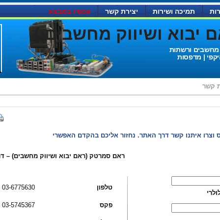
ות
תמיכה ושירות
יצירת קשר
עכשיו במבצע
יבוא ושיווק מחשבים )
 מחשבים ורשתות
יקפי | מדפסות
ת קשר
 וצרו איתנו קשר דרך האתר. נחזור אליכם בהקדם האפשרי
ראם סמרטק (ראם יבוא ושיווק מחשבים) – דר
טלפון
03-6775630
ולרי
פקס
03-5745367