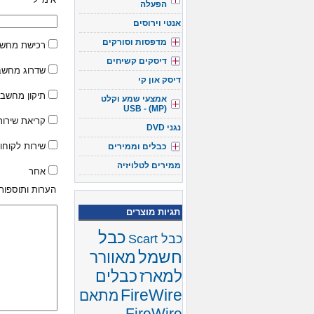
אימייל
הפעלה
אנטי וירוסים
מדפסות וסורקים
רכישת מחש
דיסקים קשיחים
שדרוג מחשב
דיסק און קי
תיקון מחשב
אמצעי שמע וקלט
(USB - (MP
קריאת שירו
נגני DVD
כבלים וממירים
שירות לקוחו
ממירים לטלויזיה
אחר
הערות ותוספות
תגיות מוצרים
כבל
כבל Scart
חשמל
מאוורר
למארז
כבלים
FireWire
מתאם
FireWire