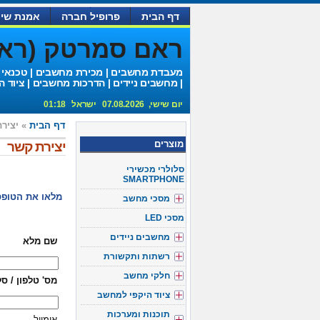
דף הבית
פרופיל חברה
אמנת שיר
ראם סמרטק (ראם 
מעבדת מחשבים | מכירת מחשבים | טכנאי
| מחשבים ניידים | הדרכות מחשבים | ציוד ה
יום שישי, 07.08.2026 ישראל 01:18
דף הבית
» יציר
מוצרים
יצירת קשר
סלולרי מכשירי
SMARTPHONE
מלאו את הטופס
מסכי מחשב
מסכי LED
מחשבים ניידים
שם מלא
רשתות ותקשורת
חלקי מחשב
מס' טלפון / סל
ציוד היקפי למחשב
תוכנות ומערכות