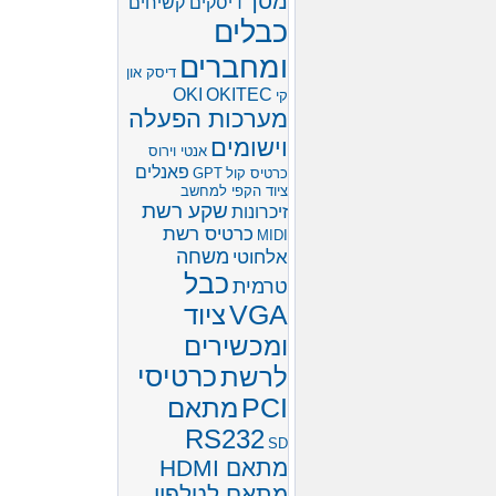
מסך
דיסקים קשיחים
כבלים
ומחברים
דיסק און
OKI
OKITEC
קי
מערכות הפעלה
וישומים
אנטי וירוס
פאנלים
כרטיס קול
GPT
ציוד הקפי למחשב
שקע רשת
זיכרונות
כרטיס רשת
MIDI
משחה
אלחוטי
כבל
טרמית
VGA
ציוד
ומכשירים
לרשת
כרטיסי
PCI
מתאם
RS232
SD
מתאם HDMI
מתאם לטלפון