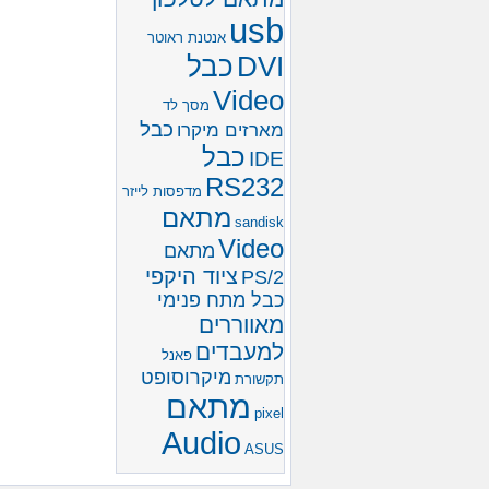
usb
אנטנת ראוטר
כבל
DVI
Video
מסך לד
כבל
מארזים מיקרו
כבל
IDE
RS232
מדפסות לייזר
מתאם
sandisk
Video
מתאם
ציוד היקפי
PS/2
כבל מתח פנימי
מאווררים
למעבדים
פאנל
מיקרוסופט
תקשורת
מתאם
pixel
Audio
ASUS