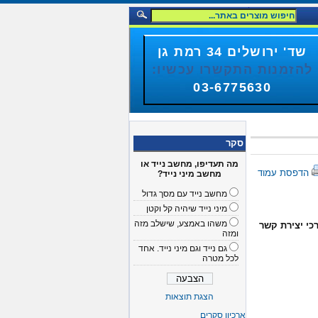
שד' ירושלים 34 רמת גן
להזמנות התקשרו עכשיו:
03-6775630
סקר
מה תעדיפו, מחשב נייד או
הדפסת עמוד
מחשב מיני נייד?
מחשב נייד עם מסך גדול
מיני נייד שיהיה קל וקטן
משהו באמצע, שישלב מזה
כי יצירת קשר
ומזה
גם נייד וגם מיני נייד. אחד
לכל מטרה
הצגת תוצאות
ארכיון סקרים