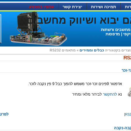
ות
תמיכה ושירות
יצירת קשר
עכשיו במבצע
יבוא ושיווק מחשבים )
 מחשבים ורשתות
יקפי | מדפסות
וצרים בקטגוריה
כבלים וממירים
» מתאמים RS232
אדפטור 9פינים זכר-זכר משמש להפוך כבל 9 פין נקבה לזכר.
נא
להתקשר
לבירור מלאי ומחיר
לפרטי
]