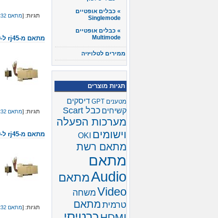
כבלים אופטיים
תגיות: [
מתאם RS232
Singlemode
כבלים אופטיים
Multimode
מתאם מ-rj45 ל-9פינים זכר
ממירים לטלויזיה
תגיות מוצרים
דיסקים
מטענים
GPT
כבל Scart
קשיחים
תגיות: [
מתאם RS232
מערכות הפעלה
וישומים
מתאם מ-rj45 ל-9פינים נקבה
OKI
מתאם רשת
מתאם
Audio
מתאם
Video
משחה
מתאם
טרמית
תגיות: [
מתאם RS232
כרטיסי
HDMI