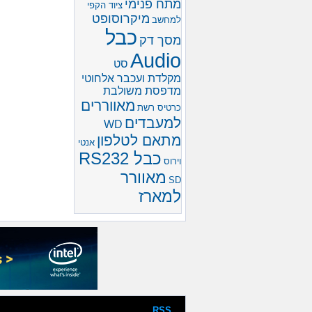
מתח פנימי
ציוד הקפי
מיקרוסופט
למחשב
כבל
מסך דק
Audio
סט
מקלדת ועכבר אלחוטי
מדפסת משולבת
מאווררים
כרטיס רשת
למעבדים
WD
מתאם לטלפון
אנטי
כבל RS232
וירוס
מאוורר
SD
למארז
RSS