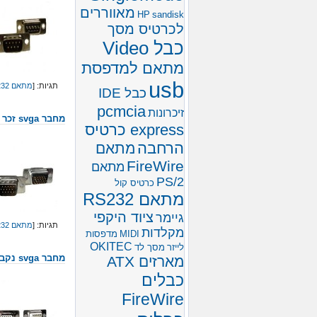
מאווררים
HP
sandisk
לכרטיס מסך
כבל Video
מתאם למדפסת
usb
תגיות: [
מתאם RS232
כבל IDE
pcmcia
זיכרונות
מחבר svga זכר בהלחמה
express כרטיס
הרחבה
מתאם
FireWire
מתאם
PS/2
כרטיס קול
מתאם RS232
ציוד היקפי
גיימר
תגיות: [
מתאם RS232
מקלדות
MIDI
מדפסות
OKITEC
לייזר
מסך לד
מארזים ATX
מחבר svga נקבה בהלחמה
כבלים
FireWire