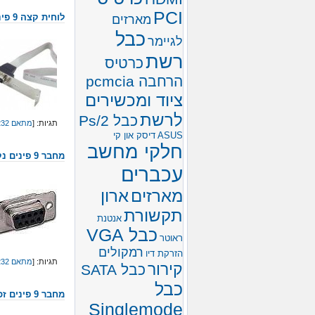
PCI
מארזים
לוחית קצה 9 פינים
כבל
לגיימר
רשת
כרטיס
הרחבה pcmcia
ציוד ומכשירים
לרשת
כבל Ps/2
תגיות: [
מתאם RS232
ASUS
דיסק און קי
חלקי מחשב
מחבר 9 פינים נקבה בהלחמה
עכברים
מארזים
ארון
תקשורת
אנטנת
כבל VGA
ראוטר
רמקולים
הזרקת דיו
תגיות: [
מתאם RS232
קירור
כבל SATA
כבל
מחבר 9 פינים זכר בהלחמה
Singlemode