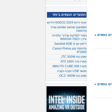
המוצרים הנצפים ביותר
אנטי וירוס NOD32 2024 חידוש
printer server parallel-שרת
מדפסות
ם נוספים »
ממיר לקליטת שידורי טלוויזה
עידן +INNOVA 7002
דיסק און קי Sandisk 8GB
מדפסת קנון Canon Pixma
iP1800
ספק כוח JTC 500W
מארז מיני ATX 1664
מארז MINI ITX CUBE 008
מגשר USB נקבה-נקבה.
ספק כוח OCZ- 600W
ם נוספים »