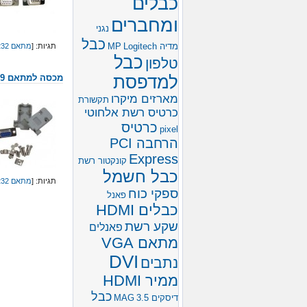
כבלים
ומחברים
נגני
כבל
מדיה MP
Logitech
תגיות: [
מתאם RS232
כבל
טלפון
למדפסת
מכסה למתאם 9 פינים – 15 פינים בהלחמה
מארזים מיקרו
תקשורת
כרטיס רשת אלחוטי
כרטיס
pixel
הרחבה PCI
Express
קונקטור רשת
כבל חשמל
תגיות: [
מתאם RS232
ספקי כוח
פאנל
כבלים HDMI
שקע רשת
פאנלים
מתאם VGA
DVI
נתבים
ממיר HDMI
כבל
דיסקים 3.5
MAG