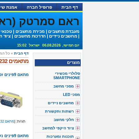
דף הבית
פרופיל חברה
אמנת שיר
ראם סמרטק (ראם 
מעבדת מחשבים | מכירת מחשבים | טכנאי
| מחשבים ניידים | הדרכות מחשבים | ציוד ה
יום חמישי, 06.08.2026 ישראל 15:02
דף הבית
» כל המ
מתאמים RS232
מוצרים
סלולרי מכשירי
מתאם 9פינים זכר-זכר
SMARTPHONE
מסכי מחשב
מסכי LED
מחשבים ניידים
רשתות ותקשורת
חלקי מחשב
תגיות: [
מתאם RS232
ציוד היקפי למחשב
מתאם 9פינים נקבה-נקבה
תוכנות ומערכות