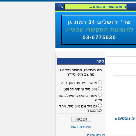
שד' ירושלים 34 רמת גן
להזמנות התקשרו עכשיו:
03-6775630
סקר
מה תעדיפו, מחשב נייד או
מחשב מיני נייד?
מחשב נייד עם מסך גדול
מיני נייד שיהיה קל וקטן
משהו באמצע, שישלב מזה
ומזה
גם נייד וגם מיני נייד. אחד
לכל מטרה
ם נוספים »
הצגת תוצאות
ארכיון סקרים