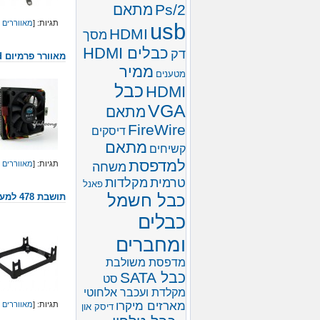
Ps/2
מתאם
תגיות: [
מאווררים 
usb
HDMI
מסך
כבלים HDMI
דק
מאוורר פרמיום cooler master amd
ממיר
מטענים
כבל
HDMI
VGA
מתאם
FireWire
דיסקים
מתאם
קשיחים
למדפסת
תגיות: [
מאווררים 
משחה
טרמית
מקלדות
פאנל
כבל חשמל
תושבת 478 למעבד p4
כבלים
ומחברים
מדפסת משולבת
כבל SATA
סט
מקלדת ועכבר אלחוטי
מארזים מיקרו
תגיות: [
מאווררים 
דיסק און