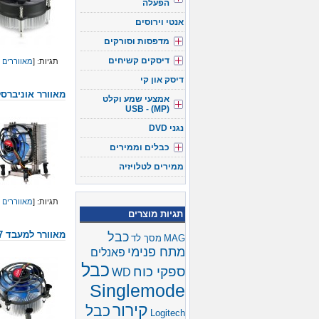
הפעלה
אנטי וירוסים
מדפסות וסורקים
דיסקים קשיחים
תגיות: [
מאווררים 
דיסק און קי
מאוורר אוניברסלי ל
אמצעי שמע וקלט
(USB - (MP
נגני DVD
כבלים וממירים
ממירים לטלויזיה
תגיות: [
מאווררים 
תגיות מוצרים
כבל
מאוורר למעבד Intel i3/ i5/ i7
MAG
מסך לד
מתח פנימי
פאנלים
כבל
ספקי כוח
WD
Singlemode
קירור
כבל
Logitech