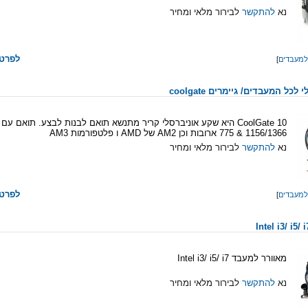
נא
להתקשר
לבירור מלאי ומחיר
לפרטי
למעבדים
]
כל המעבדים/ גיימרים coolgate
CoolGate 10 היא שקע אוניברסלי קריר מתנשא תואם לבנות לבצע. תואם עם
1156/1366 & 775 ארובות וכן AM2 של AMD ו פלטפורמות AM3
נא
להתקשר
לבירור מלאי ומחיר
לפרטי
למעבדים
]
מאוורר למעבד Intel i3/ i5/ i7
נא
להתקשר
לבירור מלאי ומחיר