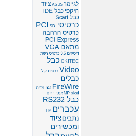
ציוד
לגיימר
ASUS
היקפי
כבל IDE
כבל Scart
כרטיסי PCI
SD
כרטיס הרחבה
PCI Express
מתאם VGA
דיסקים 3.5
כרטיס רשת
כבל
OKITEC
Video
כרטיס קול
כבלים
FireWire
נגני מדיה
pixel
MP
אנטי וירוס
כבל RS232
עכברים
HP
ציוד
נתבים
ומכשירים
כבל