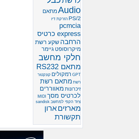
לרשת
Audio
מתאם
PS/2
הזרקת דיו
pcmcia
express כרטיס
הרחבה
שקע רשת
מיקרוסופט
גיימר
חלקי מחשב
מתאם RS232
רמקולים
GPT
קונקטור
מתאם רשת
רשת
מאווררים
זיכרונות
לכרטיס מסך
MIDI
ציוד הקפי למחשב
sandisk
מארזים
ארון
תקשורת