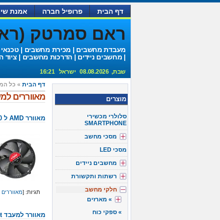
דף הבית
פרופיל חברה
אמנת שיר
ראם סמרטק (ראם 
מעבדת מחשבים | מכירת מחשבים | טכנאי
| מחשבים ניידים | הדרכות מחשבים | ציוד ה
שבת, 08.08.2026 ישראל 16:21
דף הבית
» כל המ
מאווררים למ
מוצרים
סלולרי מכשירי
מאוורר AMD ל 754/939/940/am2
SMARTPHONE
מסכי מחשב
מסכי LED
מחשבים ניידים
רשתות ותקשורת
חלקי מחשב
תגיות: [
מאווררים 
מארזים
ספקי כוח
מאוורר למעבד amd 939 64bit