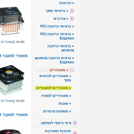
זכרונות
כרטיסי מסך
צורבים
כרטיסי הרחבה PCI
כרטיסי הרחבה PCI
Express
תגיות: [
מאווררים 
כרטיסי הרחבה
pcmcia
מאוורר למעבד p4 478 – prescott
כרטיס הרחבה pcmcia
Express
מאווררים
מאווררים לכרטיס
מסך
מאווררים למעבדים
מאווררים למארז
תגיות: [
מאווררים 
שונות
משחות טרמיות
מאוורר למעבד p4 775 שקט spire
ציוד היקפי למחשב
תוכנות ומערכות