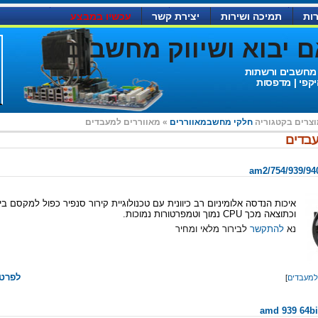
ות
תמיכה ושירות
יצירת קשר
עכשיו במבצע
יבוא ושיווק מחשבים )
 מחשבים ורשתות
יקפי | מדפסות
וצרים בקטגוריה
חלקי מחשב
מאווררים
» מאווררים למעבדים
עבדים
איכות הנדסה אלומיניום רב כיוונית עם טכנולוגיית קירור סנפיר כפול למקסם ב
וכתוצאה מכך CPU נמוך וטמפרטורות נמוכות.
נא
להתקשר
לבירור מלאי ומחיר
לפרטי
למעבדים
]