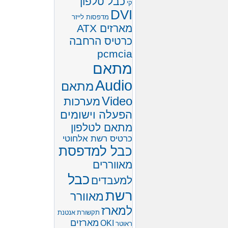
כבל טלפון
קי
DVI
מדפסות לייזר
מארזים ATX
כרטיס הרחבה
pcmcia
מתאם
Audio
מתאם
Video
מערכות
הפעלה וישומים
מתאם לטלפון
כרטיס רשת אלחוטי
כבל למדפסת
מאווררים
כבל
למעבדים
רשת
מאוורר
למארז
תקשורת
אנטנת
מארזים
OKI
ראוטר