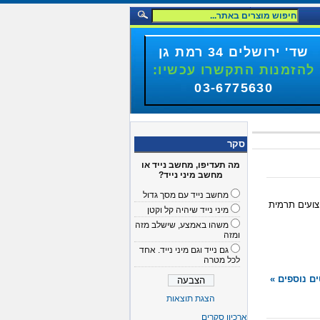
שד' ירושלים 34 רמת גן
להזמנות התקשרו עכשיו:
03-6775630
סקר
מה תעדיפו, מחשב נייד או
מחשב מיני נייד?
מחשב נייד עם מסך גדול
יצועים תרמית
מיני נייד שיהיה קל וקטן
משהו באמצע, שישלב מזה
ומזה
גם נייד וגם מיני נייד. אחד
לכל מטרה
ם נוספים »
הצגת תוצאות
ארכיון סקרים