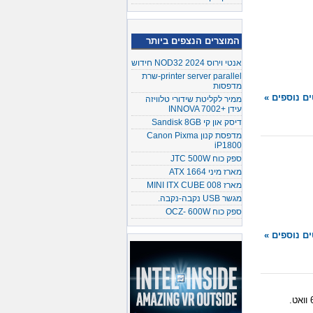
המוצרים הנצפים ביותר
אנטי וירוס NOD32 2024 חידוש
printer server parallel-שרת
מדפסות
ם נוספים »
ממיר לקליטת שידורי טלוויזה
עידן +INNOVA 7002
דיסק און קי Sandisk 8GB
מדפסת קנון Canon Pixma
iP1800
ספק כוח JTC 500W
מארז מיני ATX 1664
מארז MINI ITX CUBE 008
מגשר USB נקבה-נקבה.
ספק כוח OCZ- 600W
ם נוספים »