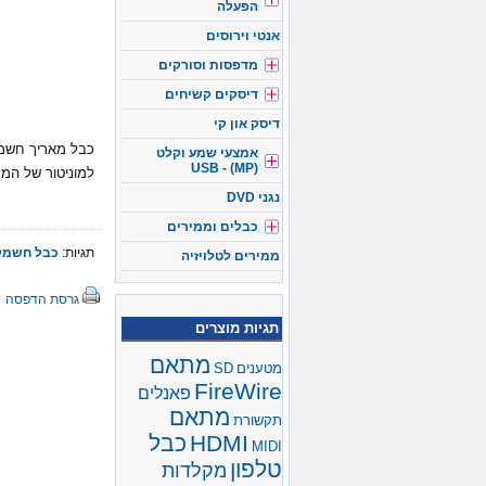
הפעלה
אנטי וירוסים
מדפסות וסורקים
דיסקים קשיחים
דיסק און קי
כבל מאריך חשמל
אמצעי שמע וקלט
(USB - (MP
למוניטור של המ
נגני DVD
כבלים וממירים
תגיות:
כבל חשמל
ממירים לטלויזיה
גרסת הדפסה
תגיות מוצרים
מתאם
מטענים
SD
FireWire
פאנלים
מתאם
תקשורת
HDMI
כבל
MIDI
טלפון
מקלדות