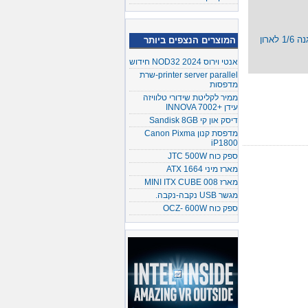
פס שקעי חשמל + מערכת הגנה 1/6 לארון
המוצרים הנצפים ביותר
אנטי וירוס NOD32 2024 חידוש
printer server parallel-שרת
מדפסות
ממיר לקליטת שידורי טלוויזה
עידן +INNOVA 7002
דיסק און קי Sandisk 8GB
מדפסת קנון Canon Pixma
iP1800
ספק כוח JTC 500W
מארז מיני ATX 1664
מארז MINI ITX CUBE 008
מגשר USB נקבה-נקבה.
ספק כוח OCZ- 600W