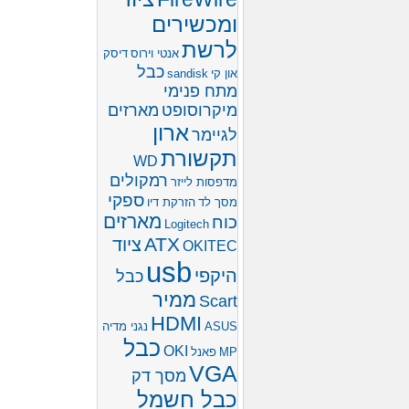
ומכשירים
לרשת
אנטי וירוס
דיסק
כבל
און קי
sandisk
מתח פנימי
מיקרוסופט
מארזים
ארון
לגיימר
תקשורת
WD
רמקולים
מדפסות לייזר
ספקי
מסך לד
הזרקת דיו
מארזים
כוח
Logitech
ATX
ציוד
OKITEC
usb
היקפי
כבל
ממיר
Scart
HDMI
ASUS
נגני מדיה
כבל
OKI
MP
פאנל
VGA
מסך דק
כבל חשמל