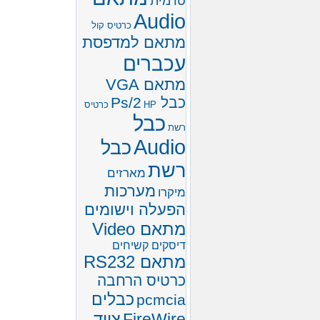
טרמית
Audio
כרטיס קול
מתאם למדפסת
עכברים
מתאם VGA
כבל Ps/2
HP
כרטיס
כבל
רשת
Audio
כבל
רשת
מארזים
מערכות
מיקרו
הפעלה וישומים
מתאם Video
דיסקים קשיחים
מתאם RS232
כרטיס הרחבה
כבלים
pcmcia
ציוד
FireWire