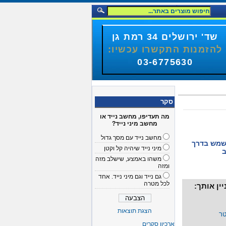
שד' ירושלים 34 רמת גן
להזמנות התקשרו עכשיו:
03-6775630
סקר
מה תעדיפו, מחשב נייד או
מחשב מיני נייד?
מחשב נייד עם מסך גדול
שמש בדרך
מיני נייד שיהיה קל וקטן
ב
משהו באמצע, שישלב מזה
ומזה
גם נייד וגם מיני נייד. אחד
לכל מטרה
ין אותך:
הצגת תוצאות
ארכיון סקרים