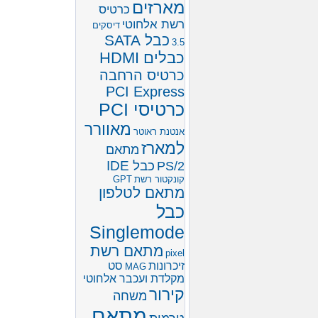
מארזים
כרטיס
רשת אלחוטי
דיסקים
כבל SATA
3.5
כבלים HDMI
כרטיס הרחבה
PCI Express
כרטיסי PCI
מאוורר
אנטנת ראוטר
למארז
מתאם
כבל IDE
PS/2
קונקטור רשת
GPT
מתאם לטלפון
כבל
Singlemode
מתאם רשת
pixel
זיכרונות
סט
MAG
מקלדת ועכבר אלחוטי
קירור
משחה
מתאם