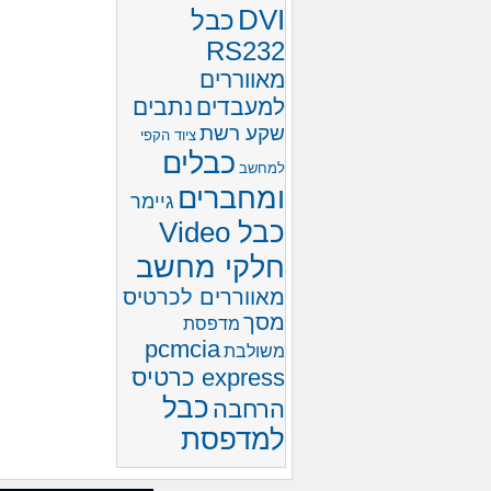
DVI
כבל
RS232
מאווררים
למעבדים
נתבים
שקע רשת
ציוד הקפי
כבלים
למחשב
ומחברים
גיימר
כבל Video
חלקי מחשב
מאווררים לכרטיס
מסך
מדפסת
pcmcia
משולבת
express כרטיס
כבל
הרחבה
למדפסת