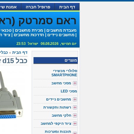
דף הבית
פרופיל חברה
אמנת שיר
ראם סמרטק (ראם 
מעבדת מחשבים | מכירת מחשבים | טכנאי
| מחשבים ניידים | הדרכות מחשבים | ציוד ה
יום חמישי, 06.08.2026 ישראל 23:53
דף הבית
»
כבלי
כבל d15 זכר-נקבה אורך 3 מטר
מוצרים
סלולרי מכשירי
SMARTPHONE
מסכי מחשב
מסכי LED
מחשבים ניידים
רשתות ותקשורת
חלקי מחשב
ציוד היקפי למחשב
תוכנות ומערכות