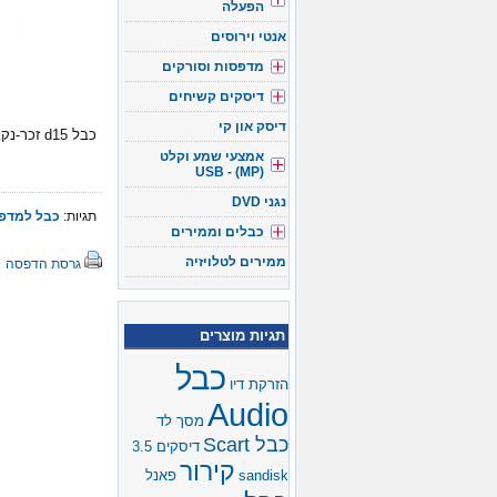
הפעלה
אנטי וירוסים
מדפסות וסורקים
דיסקים קשיחים
דיסק און קי
כבל d15 זכר-נקבה אורך 3 מטר
אמצעי שמע וקלט
(USB - (MP
נגני DVD
תגיות:
כבל למדפ
כבלים וממירים
ממירים לטלויזיה
גרסת הדפסה
תגיות מוצרים
כבל
הזרקת דיו
Audio
מסך לד
כבל Scart
דיסקים 3.5
קירור
sandisk
פאנל