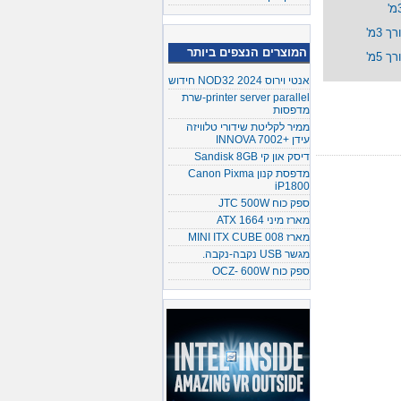
המוצרים הנצפים ביותר
אנטי וירוס NOD32 2024 חידוש
printer server parallel-שרת
מדפסות
ממיר לקליטת שידורי טלוויזה
עידן +INNOVA 7002
דיסק און קי Sandisk 8GB
מדפסת קנון Canon Pixma
iP1800
ספק כוח JTC 500W
מארז מיני ATX 1664
מארז MINI ITX CUBE 008
מגשר USB נקבה-נקבה.
ספק כוח OCZ- 600W