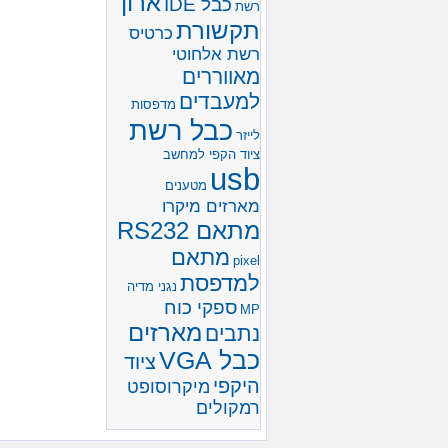
ארון
כבל IDE
רשת
תקשורת
כרטיס
רשת אלחוטי
מאווררים
למעבדים
מדפסות
כבל רשת
לייזר
ציוד הקפי למחשב
usb
מטענים
מארזים מיקרו
מתאם RS232
מתאם
pixel
למדפסת
נגני מדיה
ספקי כוח
MP
מארזים
נתבים
כבל VGA
ציוד
היקפי
מיקרוסופט
רמקולים