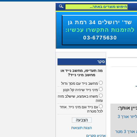
שד' ירושלים 34 רמת גן
להזמנות התקשרו עכשיו:
03-6775630
סקר
מה תעדיפו, מחשב נייד או
מחשב מיני נייד?
מחשב נייד עם מסך גדול
מיני נייד שיהיה קל וקטן
משהו באמצע, שישלב מזה
ומזה
גם נייד וגם מיני נייד. אחד
ין אותך:
לכל מטרה
כבל מדפסת 1284ieee ל-hp לייזר אורך 3
הצגת תוצאות
ארכיון סקרים