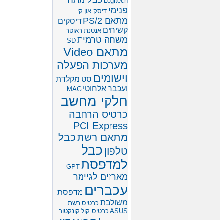
כבל מתח
Logitech
פנימי
דיסק און קי
מתאם PS/2
דיסקים
קשיחים
אנטנת ראוטר
משחה טרמית
SD
מתאם Video
מערכות הפעלה
וישומים
סט מקלדת
ועכבר אלחוטי
MAG
חלקי מחשב
כרטיס הרחבה
PCI Express
מתאם רשת
כבל
כבל
טלפון
למדפסת
GPT
מארזים לגיימר
עכברים
מדפסת
משולבת
כרטיס רשת
ASUS
כרטיס קול
קונקטור