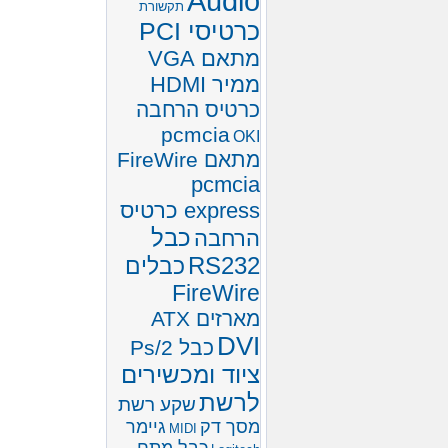
Audio
תקשורת
כרטיסי PCI
מתאם VGA
ממיר HDMI
כרטיס הרחבה
pcmcia
OKI
מתאם FireWire
pcmcia
express כרטיס
כבל
הרחבה
RS232
כבלים
FireWire
מארזים ATX
DVI
כבל Ps/2
ציוד ומכשירים
לרשת
שקע רשת
מסך דק
גיימר
MIDI