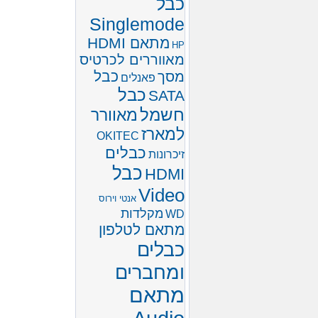
כבל
Singlemode
מתאם HDMI
HP
מאווררים לכרטיס
כבל
מסך
פאנלים
כבל
SATA
חשמל
מאוורר
למארז
OKITEC
כבלים
זיכרונות
כבל
HDMI
Video
אנטי וירוס
מקלדות
WD
מתאם לטלפון
כבלים
ומחברים
מתאם