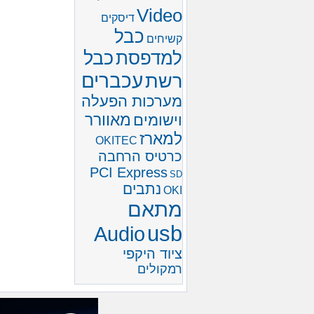
Video
דיסקים
כבל
קשיחים
כבל
למדפסת
עכברים
רשת
מערכות הפעלה
מאוורר
וישומים
למארז
OKITEC
כרטיס הרחבה
PCI Express
SD
נתבים
OKI
מתאם
usb
Audio
ציוד היקפי
רמקולים