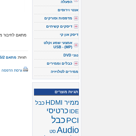
הפעלה
אנטי וירוסים
מדפסות וסורקים
דיסקים קשיחים
דיסק און קי
מתאם לחיבור מקלדת PS\2 נקבה AT זכר לחיבור מקלדת \2
אמצעי שמע וקלט
(USB - (MP
נגני DVD
תגיות:
מתאם PS/2
כבלים וממירים
גרסת הדפסה
ממירים לטלויזיה
תגיות מוצרים
ממיר HDMI
כבל
כרטיסי
IDE
כבל
PCI
Audio
סט