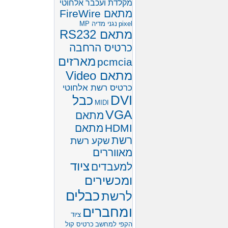
מקלדת ועכבר אלחוטי
מתאם FireWire
pixel
נגני מדיה MP
מתאם RS232
כרטיס הרחבה
מארזים
pcmcia
מתאם Video
כרטיס רשת אלחוטי
DVI
כבל
MIDI
VGA
מתאם
HDMI
מתאם
רשת
שקע רשת
מאווררים
ציוד
למעבדים
ומכשירים
כבלים
לרשת
ומחברים
ציוד
הקפי למחשב
כרטיס קול