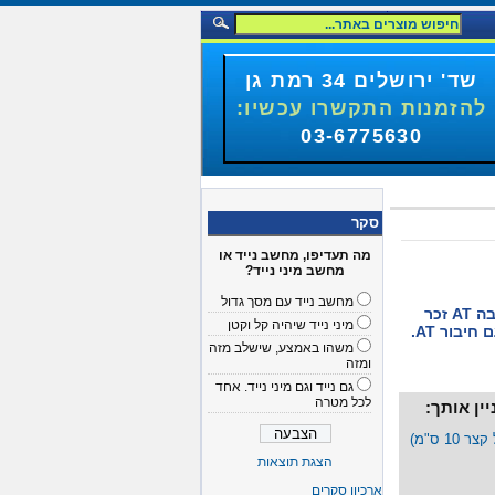
שד' ירושלים 34 רמת גן
להזמנות התקשרו עכשיו:
03-6775630
סקר
מה תעדיפו, מחשב נייד או
מחשב מיני נייד?
מחשב נייד עם מסך גדול
מתאם לחיבור מקלדת PS\2 נקבה AT זכר
מיני נייד שיהיה קל וקטן
משהו באמצע, שישלב מזה
ומזה
גם נייד וגם מיני נייד. אחד
לכל מטרה
ין אותך:
הצגת תוצאות
ארכיון סקרים