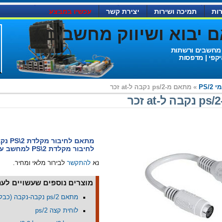
ות
תמיכה ושירות
יצירת קשר
עכשיו במבצע
יבוא ושיווק מחשבים )
 מחשבים ורשתות
יקפי | מדפסות
PS/2
» מתאם מ-ps/2 נקבה ל-at זכר
לחיבור מקלדת PS\2 למחשב עם חיבור AT.
נא
להתקשר
לבירור מלאי ומחיר.
מוצרים נוספים שעשויים לעני
מתאם ps/2 נקבה-נקבה (כבל קצר 10 ס"מ)
לוחית קצה ps/2