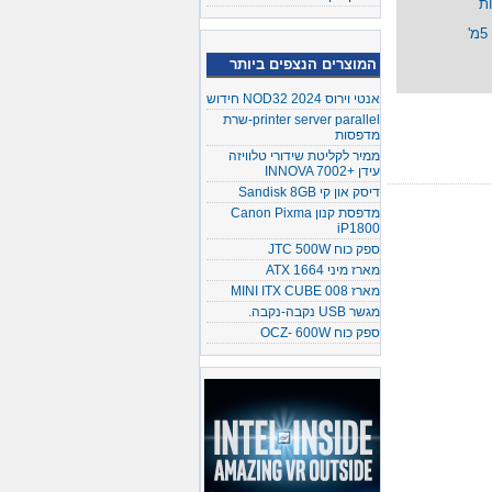
המוצרים הנצפים ביותר
אנטי וירוס NOD32 2024 חידוש
printer server parallel-שרת
מדפסות
ממיר לקליטת שידורי טלוויזה
עידן +INNOVA 7002
דיסק און קי Sandisk 8GB
מדפסת קנון Canon Pixma
iP1800
ספק כוח JTC 500W
מארז מיני ATX 1664
מארז MINI ITX CUBE 008
מגשר USB נקבה-נקבה.
ספק כוח OCZ- 600W