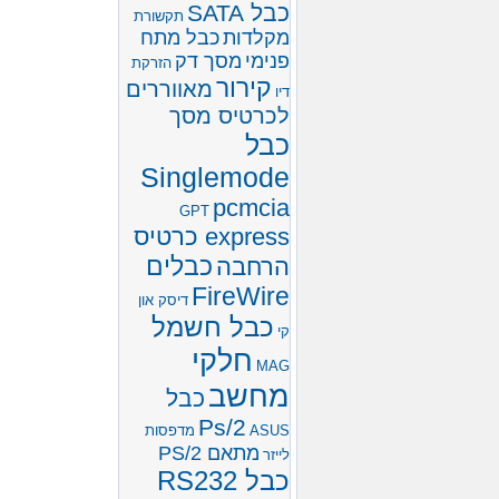
כבל SATA
תקשורת
מקלדות
כבל מתח
פנימי
מסך דק
הזרקת
קירור
מאווררים
דיו
לכרטיס מסך
כבל
Singlemode
pcmcia
GPT
express כרטיס
כבלים
הרחבה
FireWire
דיסק און
כבל חשמל
קי
חלקי
MAG
מחשב
כבל
Ps/2
ASUS
מדפסות
מתאם PS/2
לייזר
כבל RS232