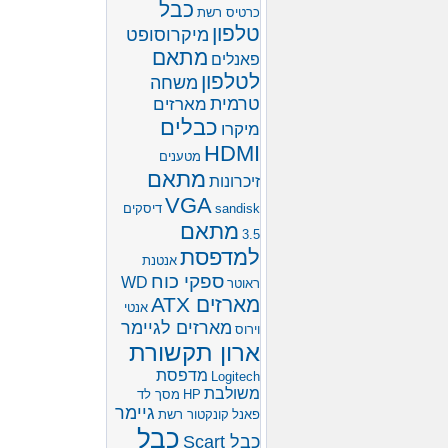
כבל
כרטיס רשת
טלפון
מיקרוסופט
מתאם
פאנלים
לטלפון
משחה
טרמית
מארזים
כבלים
מיקרו
HDMI
מטענים
מתאם
זיכרונות
VGA
sandisk
דיסקים
מתאם
3.5
למדפסת
אנטנת
ספקי כוח
WD
ראוטר
מארזים ATX
אנטי
מארזים לגיימר
וירוס
ארון תקשורת
מדפסת
Logitech
משולבת
HP
מסך לד
גיימר
פאנל
קונקטור רשת
כבל
כבל Scart