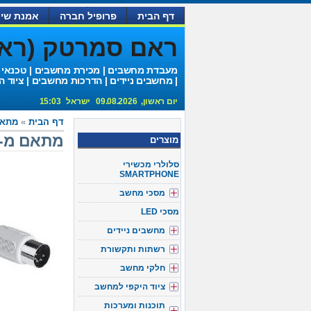
דף הבית
פרופיל חברה
אמנת שיר
ראם סמרטק (ראם 
מעבדת מחשבים | מכירת מחשבים | טכנאי
| מחשבים ניידים | הדרכות מחשבים | ציוד ה
יום ראשון, 09.08.2026 ישראל 15:03
דף הבית
»
מתאמי 
מתאם מ-ps/2 נקבה ל-at זכר
מוצרים
סלולרי מכשירי
SMARTPHONE
מסכי מחשב
מסכי LED
מחשבים ניידים
רשתות ותקשורת
חלקי מחשב
ציוד היקפי למחשב
תוכנות ומערכות