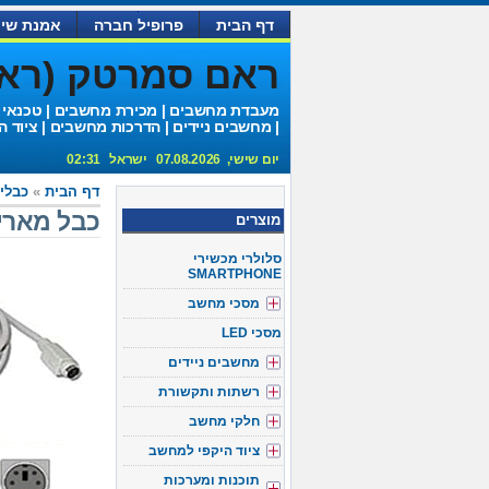
דף הבית
פרופיל חברה
אמנת שיר
ראם סמרטק (ראם 
מעבדת מחשבים | מכירת מחשבים | טכנאי
| מחשבים ניידים | הדרכות מחשבים | ציוד ה
יום שישי, 07.08.2026 ישראל 02:31
דף הבית
»
כבלים 2
כבל מאריך ps/2 אורך 3
מוצרים
סלולרי מכשירי
SMARTPHONE
מסכי מחשב
מסכי LED
מחשבים ניידים
רשתות ותקשורת
חלקי מחשב
ציוד היקפי למחשב
תוכנות ומערכות