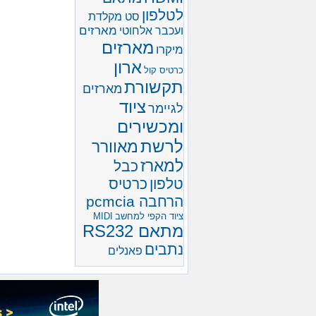
לטלפון
סט מקלדת
מארזים
ועכבר אלחוטי
מארזים
מיקרו
ארון
כרטיס קול
תקשורת
מארזים
ציוד
לגיימר
ומכשירים
לרשת
מאוורר
למארז
כבל
טלפון
כרטיס
הרחבה pcmcia
ציוד הקפי למחשב
MIDI
מתאם RS232
נתבים
פאנלים