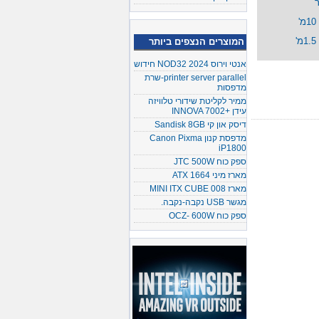
המוצרים הנצפים ביותר
אנטי וירוס NOD32 2024 חידוש
printer server parallel-שרת
מדפסות
ממיר לקליטת שידורי טלוויזה
עידן +INNOVA 7002
דיסק און קי Sandisk 8GB
מדפסת קנון Canon Pixma
iP1800
ספק כוח JTC 500W
מארז מיני ATX 1664
מארז MINI ITX CUBE 008
מגשר USB נקבה-נקבה.
ספק כוח OCZ- 600W