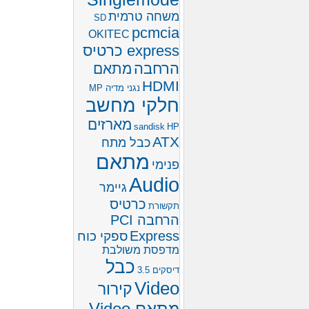
משחה טרמית
SD
pcmcia
OKITEC
express כרטיס
הרחבה
מתאם
HDMI
נגני מדיה MP
חלקי מחשב
מארזים
sandisk
HP
ATX
כבל מתח
מתאם
פנימי
Audio
גיימר
כרטיס
תקשורת
הרחבה PCI
Express
ספקי כוח
מדפסת משולבת
כבל
דיסקים 3.5
Video
קירור
מתאם Video