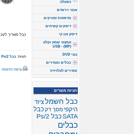
הפעלה
אנטי וירוסים
מדפסות וסורקים
דיסקים קשיחים
דיסק און קי
כבל מאריך לעכבר או מ
אמצעי שמע וקלט
(USB - (MP
נגני DVD
תגיות:
כבל Ps/2
כבלים וממירים
גרסת הדפסה
ממירים לטלויזיה
תגיות מוצרים
כבל חשמל
ציוד
כבל
היקפי
מסך דק
SATA
כבל Ps/2
כבלים