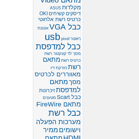
מקלדות
ASUS
דיסקים קשיחים
OKI
כרטיס רשת אלחוטי
כבל VGA
אנטנת
usb
ראוטר
pixel
כבל למדפסת
מסך לד
קונקטור רשת
מתאם
כרטיס רשת
רשת
הזרקת דיו
מאווררים לכרטיס
מתאם
מסך
למדפסת
זיכרונות
כבל Scart
מטענים
מתאם FireWire
כבל רשת
מערכות הפעלה
וישומים
ממיר
HDMI
מתאם