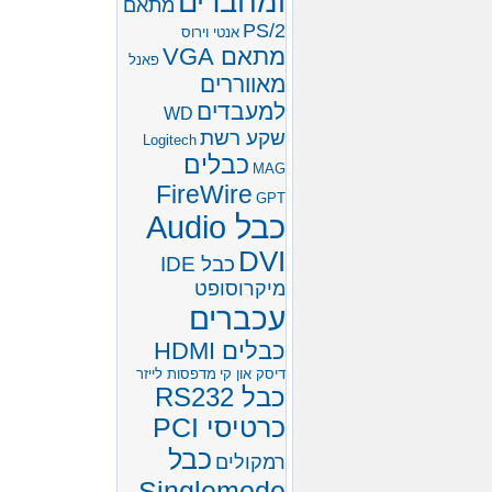
ומחברים
מתאם
PS/2
אנטי וירוס
מתאם VGA
פאנל
מאווררים
למעבדים
WD
שקע רשת
Logitech
כבלים
MAG
FireWire
GPT
כבל Audio
DVI
כבל IDE
מיקרוסופט
עכברים
כבלים HDMI
דיסק און קי
מדפסות לייזר
כבל RS232
כרטיסי PCI
כבל
רמקולים
Singlemode