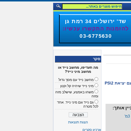
שד' ירושלים 34 רמת גן
להזמנות התקשרו עכשיו:
03-6775630
סקר
מה תעדיפו, מחשב נייד או
מחשב מיני נייד?
מחשב נייד עם מסך גדול
כבל מאריך לעכבר או מקלדת עם יציאת PS\2
מיני נייד שיהיה קל וקטן
משהו באמצע, שישלב מזה
ומזה
גם נייד וגם מיני נייד. אחד
לכל מטרה
ין אותך:
הצגת תוצאות
ארכיון סקרים