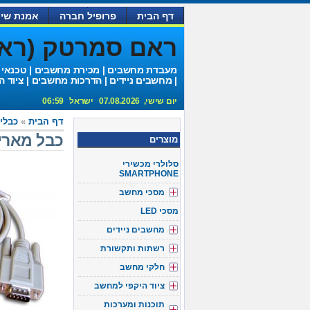
דף הבית
פרופיל חברה
אמנת שיר
ראם סמרטק (ראם 
מעבדת מחשבים | מכירת מחשבים | טכנאי
| מחשבים ניידים | הדרכות מחשבים | ציוד ה
יום שישי, 07.08.2026 ישראל 06:59
דף הבית
»
כבלים 32
כבל מאריך 9 פין אורך 0
מוצרים
סלולרי מכשירי
SMARTPHONE
מסכי מחשב
מסכי LED
מחשבים ניידים
רשתות ותקשורת
חלקי מחשב
ציוד היקפי למחשב
תוכנות ומערכות