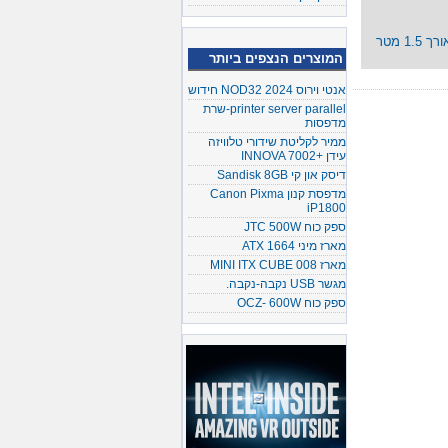
המוצרים הנצפים ביותר
אנטי וירוס NOD32 2024 חידוש
printer server parallel-שרת
מדפסות
ממיר לקליטת שידורי טלוויזה
עידן +INNOVA 7002
דיסק און קי Sandisk 8GB
מדפסת קנון Canon Pixma
iP1800
ספק כוח JTC 500W
מארז מיני ATX 1664
מארז MINI ITX CUBE 008
מגשר USB נקבה-נקבה.
ספק כוח OCZ- 600W