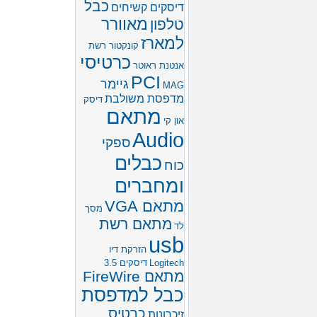
כבל
דיסקים קשיחים
מאוורר
טלפון
למארז
קונקטור רשת
כרטיסי
אנטנת ראוטר
PCI
גיימר
MAG
מדפסת משולבת
דיסק
מתאם
און קי
Audio
ספקי
כבלים
כוח
ומחברים
מתאם VGA
מסך
מתאם רשת
לד
usb
הזרקת דיו
Logitech
דיסקים 3.5
מתאם FireWire
כבל למדפסת
כרטיס
זיכרונות