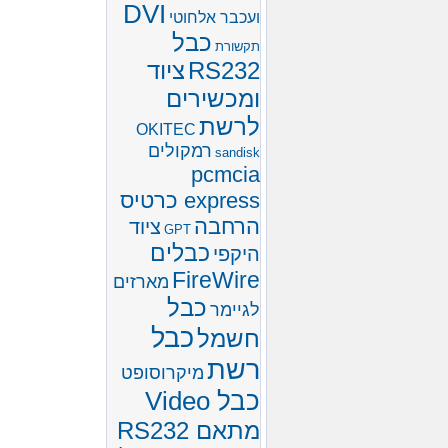
DVI
ועכבר אלחוטי
כבל
תקשורת
RS232
ציוד
ומכשירים
לרשת
OKITEC
רמקולים
sandisk
pcmcia
express כרטיס
הרחבה
ציוד
GPT
כבלים
היקפי
FireWire
מארזים
כבל
לגיימר
כבל
חשמל
רשת
מיקרוסופט
כבל Video
מתאם RS232