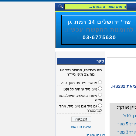
שד' ירושלים 34 רמת גן
להזמנות התקשרו עכשיו:
03-6775630
סקר
מה תעדיפו, מחשב נייד או
מחשב מיני נייד?
מחשב נייד עם מסך גדול
RS23.
מיני נייד שיהיה קל וקטן
משהו באמצע, שישלב מזה
ומזה
גם נייד וגם מיני נייד. אחד
ין אותך:
לכל מטרה
הצגת תוצאות
ארכיון סקרים