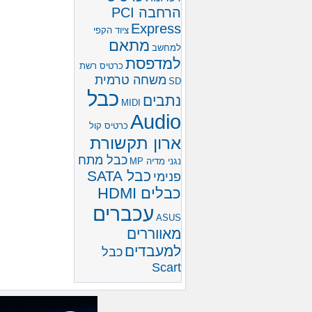
הרחבה PCI
Express
ציוד הקפי
מתאם
למחשב
למדפסת
כרטיס רשת
משחה טרמית
SD
כבל
נתבים
MIDI
Audio
כרטיס קול
ארון תקשורת
כבל מתח
נגני מדיה MP
כבל SATA
פנימי
כבלים HDMI
עכברים
ASUS
מאווררים
למעבדים
כבל
Scart