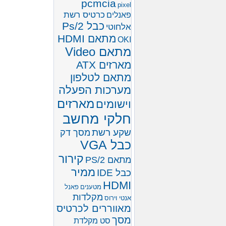
pcmcia
pixel
כרטיס רשת
פאנלים
כבל Ps/2
אלחוטי
מתאם HDMI
OKI
מתאם Video
מארזים ATX
מתאם לטלפון
מערכות הפעלה
מארזים
וישומים
חלקי מחשב
שקע רשת
מסך דק
כבל VGA
קירור
מתאם PS/2
ממיר
כבל IDE
HDMI
מטענים
פאנל
מקלדות
אנטי וירוס
מאווררים לכרטיס
מסך
סט מקלדת