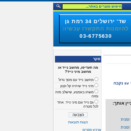
שד' ירושלים 34 רמת גן
להזמנות התקשרו עכשיו:
03-6775630
סקר
מה תעדיפו, מחשב נייד או
מחשב מיני נייד?
מחשב נייד עם מסך גדול
מיני נייד שיהיה קל וקטן
משהו באמצע, שישלב מזה
ומזה
גם נייד וגם מיני נייד. אחד
ין אותך:
לכל מטרה
הצגת תוצאות
ארכיון סקרים