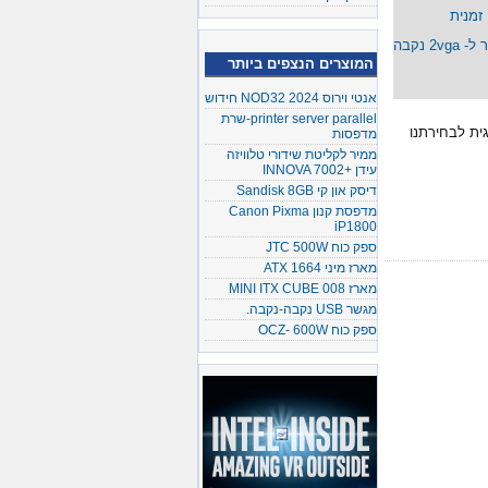
כבל מפצל לתצוגה מ- vga זכר ל- 2vga נקבה
המוצרים הנצפים ביותר
אנטי וירוס NOD32 2024 חידוש
printer server parallel-שרת
אנלוגית לבחירתנו
מדפסות
ממיר לקליטת שידורי טלוויזה
עידן +INNOVA 7002
דיסק און קי Sandisk 8GB
מדפסת קנון Canon Pixma
iP1800
ספק כוח JTC 500W
מארז מיני ATX 1664
מארז MINI ITX CUBE 008
מגשר USB נקבה-נקבה.
ספק כוח OCZ- 600W