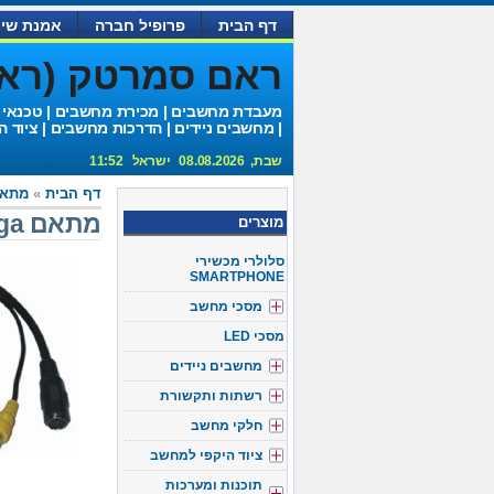
דף הבית
פרופיל חברה
אמנת שיר
ראם סמרטק (ראם 
מעבדת מחשבים | מכירת מחשבים | טכנאי
| מחשבים ניידים | הדרכות מחשבים | ציוד ה
שבת, 08.08.2026 ישראל 11:52
דף הבית
»
מתאמי 
מתאם svga זכר ל- rca נקבה + sv נקבה
מוצרים
סלולרי מכשירי
SMARTPHONE
מסכי מחשב
מסכי LED
מחשבים ניידים
רשתות ותקשורת
חלקי מחשב
ציוד היקפי למחשב
תוכנות ומערכות