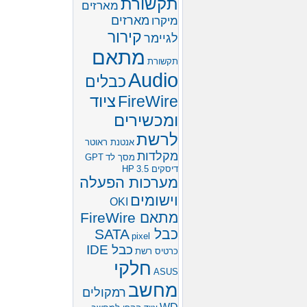
תקשורת
מארזים
מארזים
מיקרו
קירור
לגיימר
מתאם
תקשורת
Audio
כבלים
ציוד
FireWire
ומכשירים
לרשת
אנטנת ראוטר
מקלדות
מסך לד
GPT
דיסקים 3.5
HP
מערכות הפעלה
וישומים
OKI
מתאם FireWire
כבל SATA
pixel
כבל IDE
כרטיס רשת
חלקי
ASUS
מחשב
רמקולים