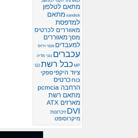
WD
ציוד הקפי למחשב
מתאם לטלפון
מתאם
sandisk
למדפסת
מאווררים לכרטיס
מאווררים
מסך
למעבדים
אנטי וירוס
עכברים
נגני מדיה
כבל רשת
SD
MP
ציוד היקפי
ספקי
כרטיס
כוח
הרחבה pcmcia
מתאם רשת
מארזים ATX
DVI
זיכרונות
מיקרוסופט