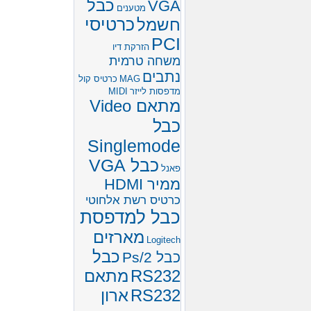
כבל
VGA
מטענים
חשמל
כרטיסי
PCI
הזרקת דיו
משחה טרמית
נתבים
MAG
כרטיס קול
מדפסות לייזר
MIDI
מתאם Video
כבל
Singlemode
כבל VGA
פאנל
ממיר HDMI
כרטיס רשת אלחוטי
כבל למדפסת
מארזים
Logitech
כבל
כבל Ps/2
RS232
מתאם
RS232
ארון