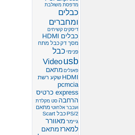
מדפסת משולבת
כבלים
ומחברים
דיסקים קשיחים
כבלים HDMI
מסך דק
כבל מתח
כבל
פנימי
usb
Video
מתאם
פאנלים
HDMI
שקע רשת
pcmcia
express כרטיס
הרחבה
סט מקלדת
מתאם
ועכבר אלחוטי
PS/2
כבל Scart
מאוורר
גיימר
למארז
מתאם