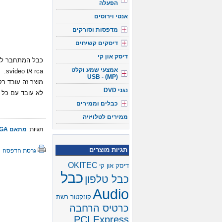
הפעלה
אנטי וירוסים
מדפסות וסורקים
דיסקים קשיחים
דיסק און קי
אמצעי שמע וקלט
rca או svideo.
(USB - (MP
מוצר זה עובד רק עם כרטי
נגני DVD
לא עובד עם כל כר
כבלים וממירים
ממירים לטלויזיה
תגיות:
מתאם VGA
תגיות מוצרים
גרסת הדפסה
OKITEC
דיסק און קי
כבל
כבל טלפון
Audio
קונקטור רשת
כרטיס הרחבה
PCI Express