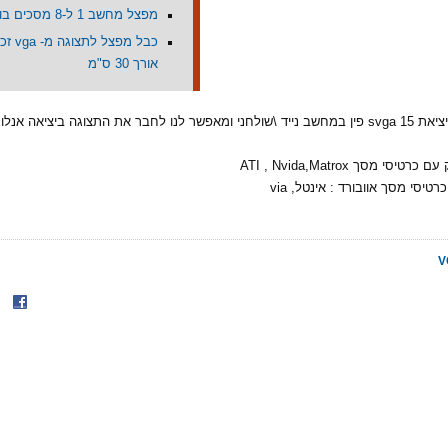
מפצל מחשב 1 ל-8 מסכים בו זמנית
אורך 30 ס"מ
כבל המתחבר ליציאת svga 15 פין במחשב נייד \שולחני ומאפשר לנו לחבר את התצוגה ביציאה 
סי מסך ATI , Nvida,Matrox
טיסי מסך אוובורד : אינטל, via