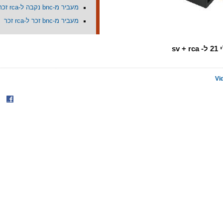
מעביר מ-bnc נקבה ל-rca זכר
מעביר מ-bnc זכר ל-rca זכר
sv