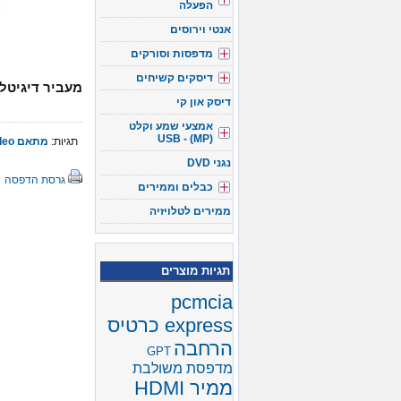
הפעלה
אנטי וירוסים
מדפסות וסורקים
דיסקים קשיחים
מעביר דיגיטלי 21 ל-  + rca
דיסק און קי
אמצעי שמע וקלט
(USB - (MP
תגיות:
מתאם Video
נגני DVD
גרסת הדפסה
כבלים וממירים
ממירים לטלויזיה
תגיות מוצרים
pcmcia
express כרטיס
הרחבה
GPT
מדפסת משולבת
ממיר HDMI