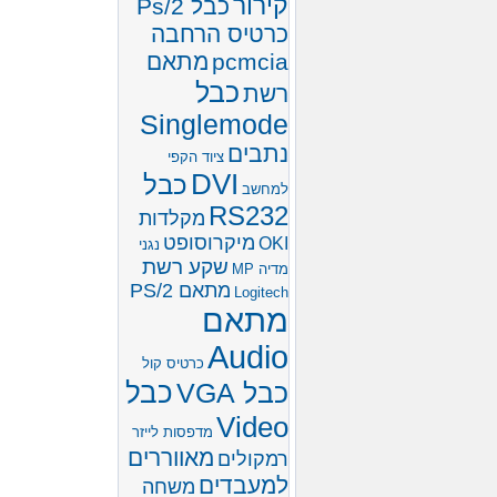
קירור
כבל Ps/2
כרטיס הרחבה
pcmcia
מתאם
כבל
רשת
Singlemode
נתבים
ציוד הקפי
DVI
כבל
למחשב
RS232
מקלדות
מיקרוסופט
OKI
נגני
שקע רשת
מדיה MP
מתאם PS/2
Logitech
מתאם
Audio
כרטיס קול
כבל
כבל VGA
Video
מדפסות לייזר
מאווררים
רמקולים
למעבדים
משחה