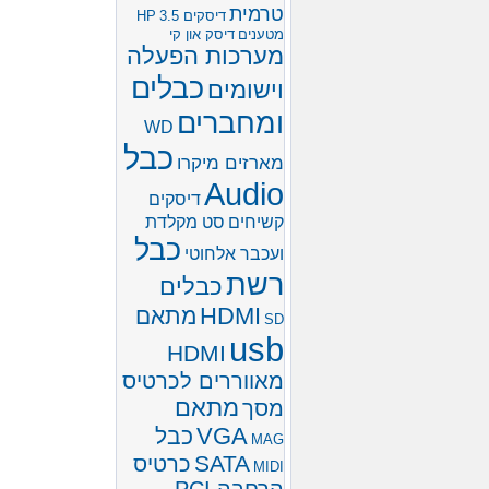
טרמית
דיסקים 3.5
HP
מטענים
דיסק און קי
מערכות הפעלה
כבלים
וישומים
ומחברים
WD
כבל
מארזים מיקרו
Audio
דיסקים
קשיחים
סט מקלדת
כבל
ועכבר אלחוטי
רשת
כבלים
HDMI
מתאם
SD
usb
HDMI
מאווררים לכרטיס
מתאם
מסך
VGA
כבל
MAG
SATA
כרטיס
MIDI