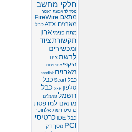
חלקי מחשב
מסך לד
אנטנת ראוטר
מתאם FireWire
מארזים ATX
כבל
ארון
מתח פנימי
תקשורת
ציוד
ומכשירים
לרשת
ציוד
היקפי
אנטי וירוס
מארזים
sandisk
כבל
כבל Scart
כבל
טלפון
pixel
חשמל
פאנלים
מתאם למדפסת
כרטיס רשת אלחוטי
כרטיסי
כבל IDE
PCI
מסך דק