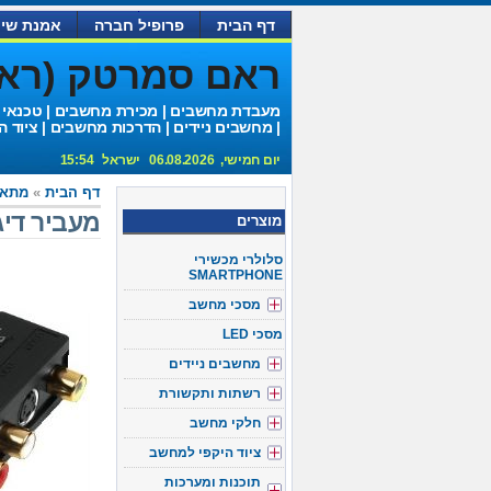
דף הבית
פרופיל חברה
אמנת שיר
ראם סמרטק (ראם 
מעבדת מחשבים | מכירת מחשבים | טכנאי
| מחשבים ניידים | הדרכות מחשבים | ציוד ה
יום חמישי, 06.08.2026 ישראל 15:54
דף הבית
»
מתאמי o
מעביר דיגיטלי 21 ל
מוצרים
סלולרי מכשירי
SMARTPHONE
מסכי מחשב
מסכי LED
מחשבים ניידים
רשתות ותקשורת
חלקי מחשב
ציוד היקפי למחשב
תוכנות ומערכות