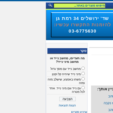
שד' ירושלים 34 רמת גן
להזמנות התקשרו עכשיו:
03-6775630
סקר
מה תעדיפו, מחשב נייד או
מחשב מיני נייד?
מחשב נייד עם מסך גדול
מיני נייד שיהיה קל וקטן
משהו באמצע, שישלב מזה
ומזה
גם נייד וגם מיני נייד. אחד
ין אותך:
לכל מטרה
הצגת תוצאות
ארכיון סקרים