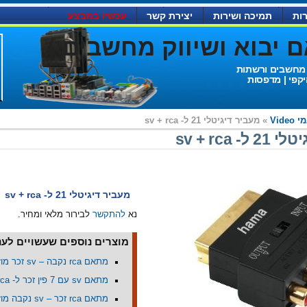
ות
תמיכה ושירות
יצירת קשר
עכשיו במבצע
יבוא ושיווק מחשבים )
 מחשבים ורשתות
יקפי | מדפסות
Vide
» מעביר דיגיטלי 21 ל- sv + rca
- sv + rca
מעביר דיגיטלי 21 ל- sv + rca
נא
להתקשר
לבירור מלאי ומחיר.
מוצרים נוספים שעשויים לעני
מתאם rca נקבה – sv זכר מוזהב
מתאם sv עם 7 פין זכר ל- rca נקבה
מתאם rca זכר – sv נקבה מוזהב