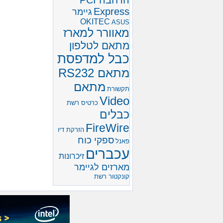
הרחבה PCI
Express
גיימר
OKITEC
ASUS
מאוורר למארז
מתאם לטלפון
כבל למדפסת
מתאם RS232
מתאם
תקשורת
Video
כרטיס רשת
כבלים
FireWire
הזרקת דיו
ספקי כוח
פאנל
עכברים
זיכרונות
מארזים לגיימר
קונקטור רשת