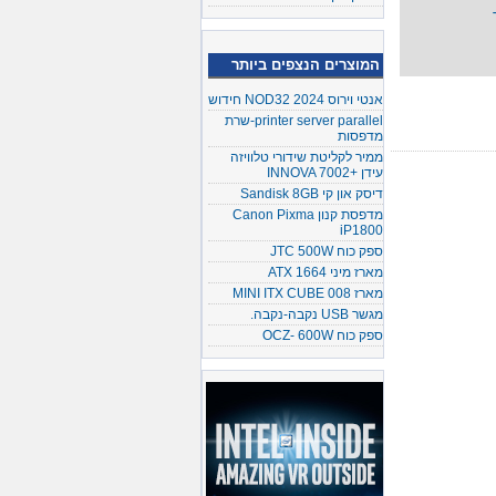
המוצרים הנצפים ביותר
אנטי וירוס NOD32 2024 חידוש
printer server parallel-שרת
מדפסות
ממיר לקליטת שידורי טלוויזה
עידן +INNOVA 7002
דיסק און קי Sandisk 8GB
מדפסת קנון Canon Pixma
iP1800
ספק כוח JTC 500W
מארז מיני ATX 1664
מארז MINI ITX CUBE 008
מגשר USB נקבה-נקבה.
ספק כוח OCZ- 600W