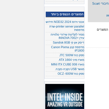
מפצל חיבור Scart 21Pin ל 2חיבורי Scart
המוצרים הנצפים ביותר
אנטי וירוס NOD32 2024 חידוש
printer server parallel-שרת
 המוצרים
מדפסות
ממיר לקליטת שידורי טלוויזה
עידן +INNOVA 7002
דיסק און קי Sandisk 8GB
מדפסת קנון Canon Pixma
iP1800
ספק כוח JTC 500W
מארז מיני ATX 1664
מארז MINI ITX CUBE 008
מגשר USB נקבה-נקבה.
ספק כוח OCZ- 600W