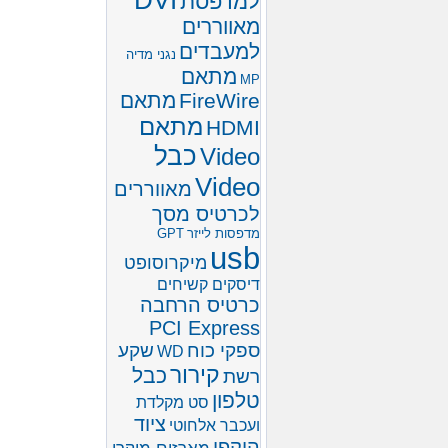
DVI
למדפסת
מאווררים
למעבדים
נגני מדיה
מתאם
MP
FireWire
מתאם
מתאם
HDMI
כבל
Video
Video
מאווררים
לכרטיס מסך
מדפסות לייזר
GPT
usb
מיקרוסופט
דיסקים קשיחים
כרטיס הרחבה
PCI Express
ספקי כוח
שקע
WD
קירור
כבל
רשת
טלפון
סט מקלדת
ציוד
ועכבר אלחוטי
היקפי