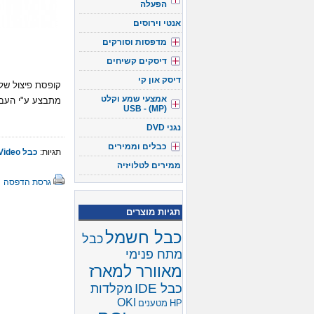
הפעלה
אנטי וירוסים
מדפסות וסורקים
דיסקים קשיחים
דיסק און קי
קופסת פיצול של 
אמצעי שמע וקלט
מתבצע ע"י העבר
(USB - (MP
נגני DVD
כבלים וממירים
תגיות:
כבל Video
ממירים לטלויזיה
גרסת הדפסה
תגיות מוצרים
כבל חשמל
כבל
מתח פנימי
מאוורר למארז
כבל IDE
מקלדות
OKI
HP
מטענים