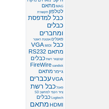
מארזים מיקרו
מתאם
MAG
לטלפון
תקשורת
כבל למדפסת
כבלים
ומחברים
פאנלים
אנטנת ראוטר
כבל VGA
MIDI
מתאם RS232
כבלים
קונקטור רשת
FireWire
sandisk
מתאם
גיימר
עכברים
VGA
כבל רשת
פאנל
ציוד הקפי למחשב
SD
כבלים
Logitech
מתאם
HDMI