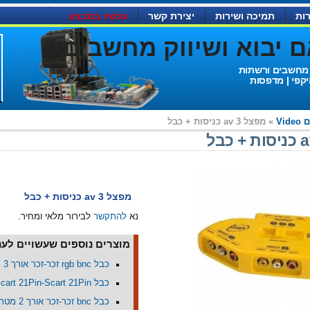
ות
תמיכה ושירות
יצירת קשר
עכשיו במבצע
יבוא ושיווק מחשבים )
 מחשבים ורשתות
יקפי | מדפסות
Vid
» מפצל 3 av כניסות + כבל
מפצל 3 av כניסות + כבל
נא
להתקשר
לבירור מלאי ומחיר.
מוצרים נוספים שעשויים לעני
כבל rgb bnc זכר-זכר אורך 3 מטר
כבל Scart 21Pin-Scart 21Pin אורך 1.5מ'
כבל bnc זכר-זכר אורך 2 מטר