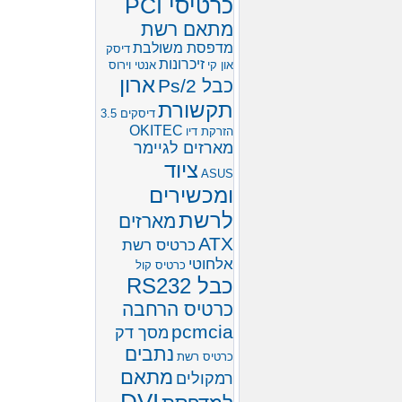
כרטיסי PCI
מתאם רשת
מדפסת משולבת
דיסק
זיכרונות
און קי
אנטי וירוס
ארון
כבל Ps/2
תקשורת
דיסקים 3.5
OKITEC
הזרקת דיו
מארזים לגיימר
ציוד
ASUS
ומכשירים
לרשת
מארזים
ATX
כרטיס רשת
אלחוטי
כרטיס קול
כבל RS232
כרטיס הרחבה
pcmcia
מסך דק
נתבים
כרטיס רשת
מתאם
רמקולים