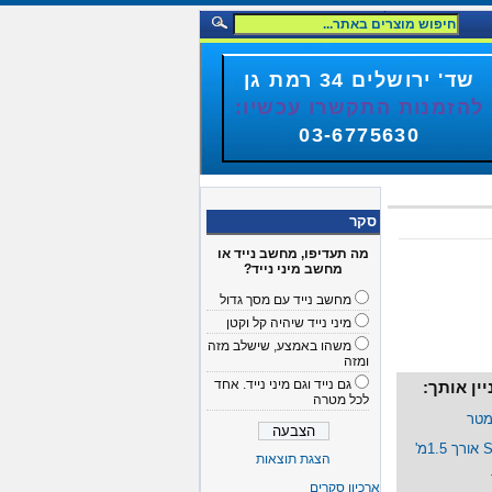
שד' ירושלים 34 רמת גן
להזמנות התקשרו עכשיו:
03-6775630
סקר
מה תעדיפו, מחשב נייד או
מחשב מיני נייד?
מחשב נייד עם מסך גדול
מיני נייד שיהיה קל וקטן
משהו באמצע, שישלב מזה
ומזה
גם נייד וגם מיני נייד. אחד
ין אותך:
לכל מטרה
הצגת תוצאות
ארכיון סקרים