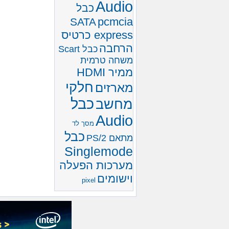
Audio
כבל
pcmcia
SATA
express כרטיס
הרחבה
כבל Scart
משחה טרמית
ממיר HDMI
חלקי
מארזים
כבל
מחשב
Audio
מסך לד
כבל
מתאם PS/2
Singlemode
מערכות הפעלה
וישומים
pixel