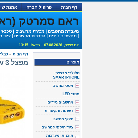
דף הבית
פרופיל חברה
אמנת שיר
ראם סמרטק (ראם 
מעבדת מחשבים | מכירת מחשבים | טכנאי
| מחשבים ניידים | הדרכות מחשבים | ציוד ה
יום שישי, 07.08.2026 ישראל 13:15
דף הבית
»
כבלים eo
מפצל 3 av כניסות + כבל
מוצרים
סלולרי מכשירי
SMARTPHONE
מסכי מחשב
מסכי LED
מחשבים ניידים
רשתות ותקשורת
חלקי מחשב
ציוד היקפי למחשב
תוכנות ומערכות