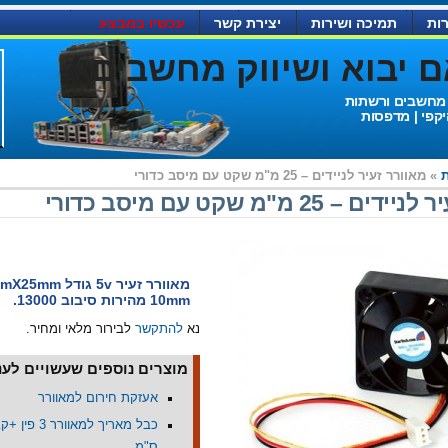
ות
תמיכה ושירות
יצירת קשר
עכשיו במבצע
יבוא ושיווק מחשבים )
 מחשבים ורשתות
יקפי | מדפסות
ת
» מאוורר זעיר לניידים – 25 מ"מ שקט עם מיסב כדורי
– 25 מ"מ שקט עם מיסב כדורי
10mm מהירות סיבוב 13000.
נא
להתקשר
לבירור מלאי ומחיר.
מוצרים נוספים שעשויים לעני
אעזקת חירום למאוורר
ס"מ