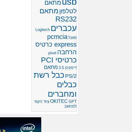
usb
מתאם
מתאם
לטלפון
RS232
עכברים
Logitech
pcmcia
פאנל
express כרטיס
הרחבה
pixel
כרטיסי PCI
מתאם
דיסקים 3.5
כבל רשת
PS/2
כבלים
ומחברים
OKITEC
GPT
ציוד הקפי
למחשב