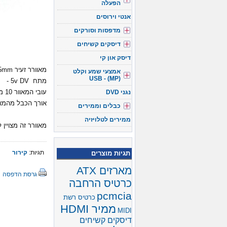
הפעלה
אנטי וירוסים
מדפסות וסורקים
דיסקים קשיחים
דיסק און קי
מאוורר זעיר 25mmX25mm
אמצעי שמע וקלט
(USB - (MP
מתח 5v DV -
נגני DVD
עובי המאוור 10 מ"מ
אורך הכבל מהמאוורר 0.60 מ"מ עם חיבור בקצ
כבלים וממירים
ממירים לטלויזיה
מאוורר זה מצויין 
תגיות:
קירור
תגיות מוצרים
מארזים ATX
גרסת הדפסה
כרטיס הרחבה
pcmcia
כרטיס רשת
ממיר HDMI
MIDI
דיסקים קשיחים