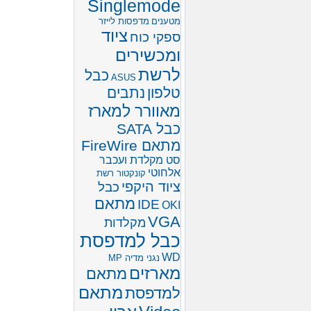
Singlemode
מטענים
מדפסות לייזר
ציוד
ספקי כוח
ומכשירים
לרשת
כבל
ASUS
טלפון
נתבים
מאוורר למארז
כבל SATA
מתאם FireWire
סט מקלדת ועכבר
אלחוטי
קונקטור רשת
ציוד היקפי
כבל
מתאם
IDE
OKI
VGA
מקלדות
כבל למדפסת
WD
נגני מדיה MP
מארזים
מתאם
מתאם
למדפסת