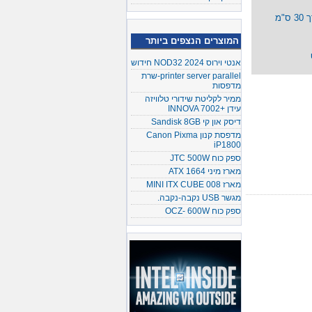
המוצרים הנצפים ביותר
אנטי וירוס NOD32 2024 חידוש
printer server parallel-שרת
מדפסות
ממיר לקליטת שידורי טלוויזה
עידן +INNOVA 7002
דיסק און קי Sandisk 8GB
מדפסת קנון Canon Pixma
iP1800
ספק כוח JTC 500W
מארז מיני ATX 1664
מארז MINI ITX CUBE 008
מגשר USB נקבה-נקבה.
ספק כוח OCZ- 600W