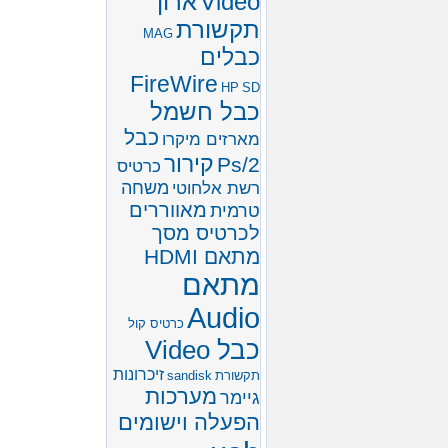
Video
ארון
תקשורת
MAG
כבלים
FireWire
HP
SD
כבל חשמל
כבל
מארזים מיקרו
קירור
Ps/2
כרטיס
משחה
רשת אלחוטי
מאווררים
טרמית
לכרטיס מסך
מתאם HDMI
מתאם
Audio
כרטיס קול
כבל Video
זיכרונות
תקשורת
sandisk
מערכות
גיימר
הפעלה וישומים