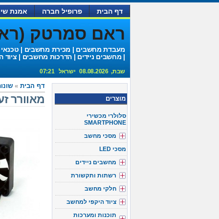
דף הבית
פרופיל חברה
אמנת שיר
ראם סמרטק (ראם 
מעבדת מחשבים | מכירת מחשבים | טכנאי
| מחשבים ניידים | הדרכות מחשבים | ציוד ה
שבת, 08.08.2026 ישראל 07:21
דף הבית
»
שונו
מאוורר זעיר לניידים 
מוצרים
סלולרי מכשירי
SMARTPHONE
מסכי מחשב
מסכי LED
מחשבים ניידים
רשתות ותקשורת
חלקי מחשב
ציוד היקפי למחשב
תוכנות ומערכות