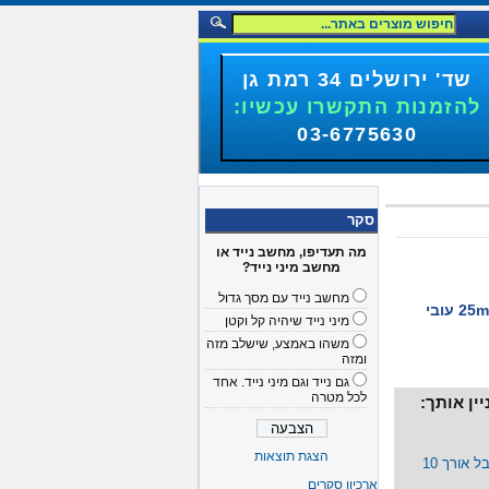
שד' ירושלים 34 רמת גן
להזמנות התקשרו עכשיו:
03-6775630
סקר
מה תעדיפו, מחשב נייד או
מחשב מיני נייד?
מחשב נייד עם מסך גדול
מאוורר זעיר 5v גודל 25mmX25mm עובי
מיני נייד שיהיה קל וקטן
משהו באמצע, שישלב מזה
ומזה
גם נייד וגם מיני נייד. אחד
לכל מטרה
ין אותך:
הצגת תוצאות
כבל מאריך למאוורר 3 פין +קבל אורך 10
ארכיון סקרים