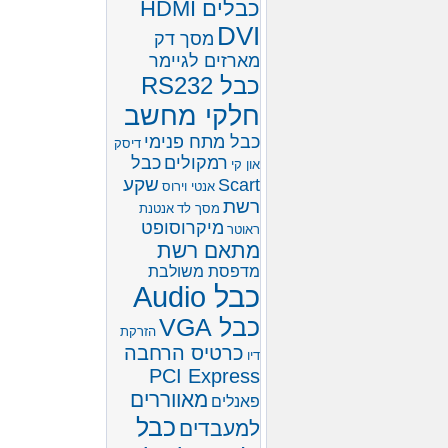
כבלים HDMI
DVI
מסך דק
מארזים לגיימר
כבל RS232
חלקי מחשב
כבל מתח פנימי
דיסק
רמקולים
כבל
און קי
שקע
Scart
אנטי וירוס
רשת
מסך לד
אנטנת
מיקרוסופט
ראוטר
מתאם רשת
מדפסת משולבת
כבל Audio
כבל VGA
הזרקת
כרטיס הרחבה
דיו
PCI Express
מאווררים
פאנלים
כבל
למעבדים