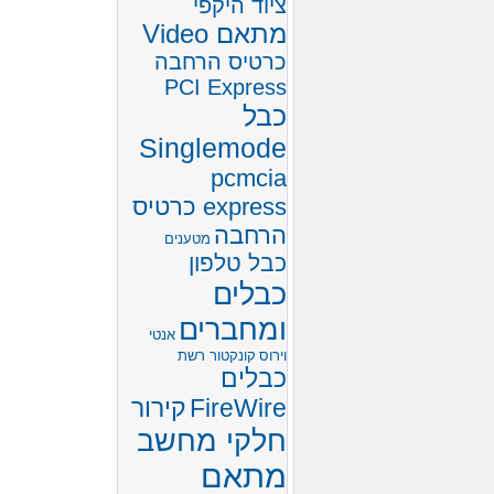
ציוד היקפי
מתאם Video
כרטיס הרחבה
PCI Express
כבל
Singlemode
pcmcia
express כרטיס
הרחבה
מטענים
כבל טלפון
כבלים
ומחברים
אנטי
וירוס
קונקטור רשת
כבלים
FireWire
קירור
חלקי מחשב
מתאם