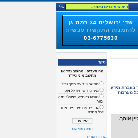
שד' ירושלים 34 רמת גן
להזמנות התקשרו עכשיו:
03-6775630
סקר
מה תעדיפו, מחשב נייד או
מחשב מיני נייד?
מחשב נייד עם מסך גדול
PCI Express תומך בעברת מידע
מיני נייד שיהיה קל וקטן
100 תומך בכל מערכות
משהו באמצע, שישלב מזה
ומזה
גם נייד וגם מיני נייד. אחד
לכל מטרה
ין אותך:
הצגת תוצאות
ארכיון סקרים