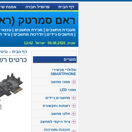
דף הבית
פרופיל חברה
אמנת שיר
ראם סמרטק (ראם 
מעבדת מחשבים | מכירת מחשבים | טכנאי
| מחשבים ניידים | הדרכות מחשבים | ציוד ה
שבת, 08.08.2026 ישראל 12:42
דף הבית
»
כרטיסי 
כרטיס רשת 10/100/1000 ga
מוצרים
סלולרי מכשירי
SMARTPHONE
מסכי מחשב
מסכי LED
מחשבים ניידים
רשתות ותקשורת
חלקי מחשב
ציוד היקפי למחשב
תוכנות ומערכות