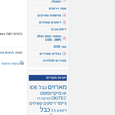
הפעלה
אנטי וירוסים
מדפסות וסורקים
דיסקים קשיחים
דיסק און קי
כרטיס רשת PCI Express תומך בעברת מידע במהירות 10\100\1000 תומך בכל מערכות ההפעלה.
אמצעי שמע וקלט
(USB - (MP
נגני DVD
תגיות:
כרטיס הרחבה ress
כבלים וממירים
ממירים לטלויזיה
גרסת הדפסה
תגיות מוצרים
מארזים
כבל IDE
מיקרוסופט
HP
OKITEC
הזרקת דיו
גיימר
דיסקים קשיחים
כבל
דיסקים 3.5