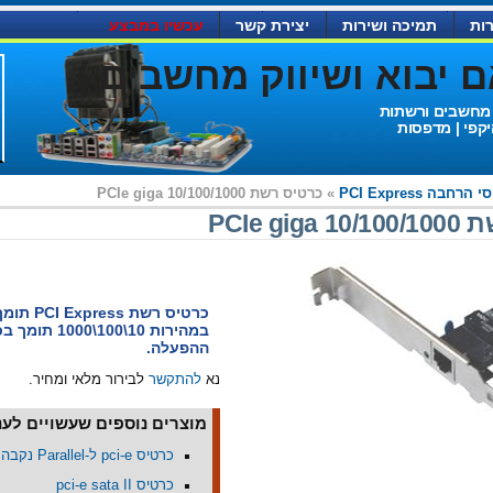
ות
תמיכה ושירות
יצירת קשר
עכשיו במבצע
יבוא ושיווק מחשבים )
 מחשבים ורשתות
יקפי | מדפסות
הרחבה PCI Express
» כרטיס רשת 10/100/1000 PCIe giga
PCIe gi
כרטיס רשת 
במהירות 10\100\0
ההפעלה.
נא
להתקשר
לבירור מלאי ומחיר.
מוצרים נוספים שעשויים לעני
כרטיס pci-e ל-Parallel נקבה
כרטיס pci-e sata II