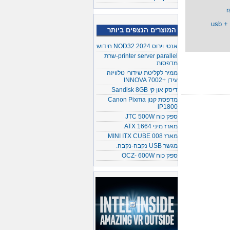
המוצרים הנצפים ביותר
אנטי וירוס NOD32 2024 חידוש
printer server parallel-שרת
מדפסות
ממיר לקליטת שידורי טלוויזה
עידן +INNOVA 7002
דיסק און קי Sandisk 8GB
מדפסת קנון Canon Pixma
iP1800
ספק כוח JTC 500W
מארז מיני ATX 1664
מארז MINI ITX CUBE 008
מגשר USB נקבה-נקבה.
ספק כוח OCZ- 600W