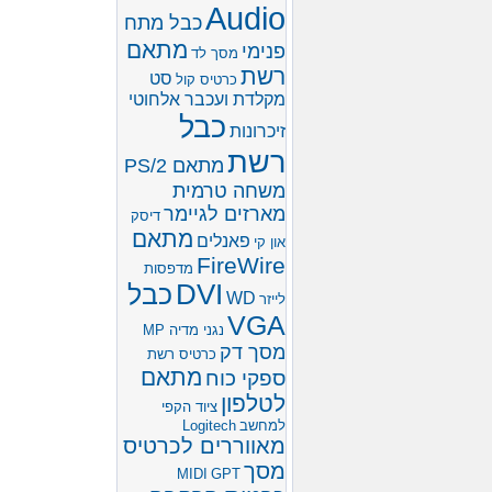
Audio
כבל מתח
מתאם
פנימי
מסך לד
רשת
סט
כרטיס קול
מקלדת ועכבר אלחוטי
כבל
זיכרונות
רשת
מתאם PS/2
משחה טרמית
מארזים לגיימר
דיסק
מתאם
פאנלים
און קי
FireWire
מדפסות
DVI
כבל
WD
לייזר
VGA
נגני מדיה MP
מסך דק
כרטיס רשת
מתאם
ספקי כוח
לטלפון
ציוד הקפי
למחשב
Logitech
מאווררים לכרטיס
מסך
MIDI
GPT