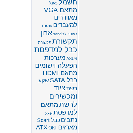
חשמל
פאנל
מתאם VGA
מאווררים
למעבדים
אנטנת
ארון
ראוטר
sandisk
תקשורת
תקשורת
כבל למדפסת
מערכות
ASUS
הפעלה וישומים
מתאם HDMI
כבל SATA
שקע
ציוד
רשת
ומכשירים
לרשת
מתאם
למדפסת
pixel
נתבים
כבל Scart
מארזים ATX
OKI