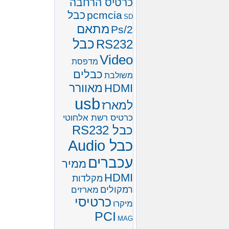
כרטיס הרחבה
pcmcia
כבל
SD
מתאם
Ps/2
כבל
RS232
Video
מדפסת
כבלים
משולבת
מאוורר
HDMI
usb
למארז
כרטיס רשת אלחוטי
כבל RS232
כבל Audio
עכברים
ממיר
HDMI
מקלדות
רמקולים
מארזים
כרטיסי
מיקרו
PCI
MAG