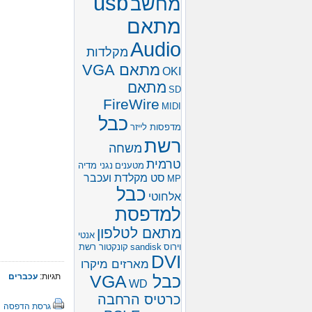
usb
מחשב
מתאם
Audio
מקלדות
מתאם VGA
OKI
מתאם
SD
FireWire
MIDI
כבל
מדפסות לייזר
רשת
משחה
טרמית
מטענים
נגני מדיה
סט מקלדת ועכבר
MP
כבל
אלחוטי
למדפסת
מתאם לטלפון
אנטי
וירוס
sandisk
קונקטור רשת
DVI
מארזים מיקרו
תגיות:
עכברים
כבל VGA
WD
כרטיס הרחבה
גרסת הדפסה