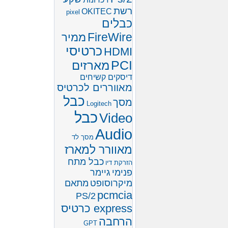
רשת
OKITEC
pixel
כבלים
FireWire
ממיר
כרטיסי
HDMI
PCI
מארזים
דיסקים קשיחים
מאווררים לכרטיס
כבל
מסך
Logitech
כבל
Video
Audio
מסך לד
מאוורר למארז
כבל מתח
הזרקת דיו
פנימי
גיימר
מיקרוסופט
מתאם
pcmcia
PS/2
express כרטיס
הרחבה
GPT