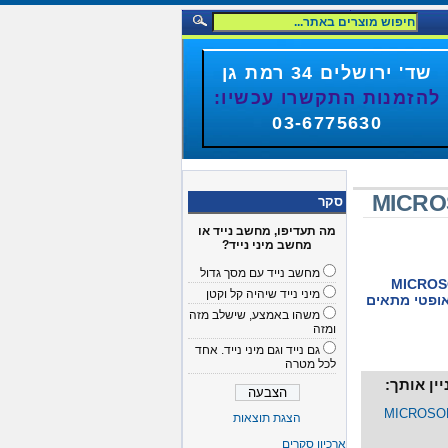
שד' ירושלים 34 רמת גן
להזמנות התקשרו עכשיו:
03-6775630
MICROS
סקר
מה תעדיפו, מחשב נייד או
מחשב מיני נייד?
מחשב נייד עם מסך גדול
MICROSO
מיני נייד שיהיה קל וקטן
USB Bl עכבר אופטי מתאים
משהו באמצע, שישלב מזה
ומזה
גם נייד וגם מיני נייד. אחד
לכל מטרה
ין אותך:
MICROSOF
הצגת תוצאות
ארכיון סקרים