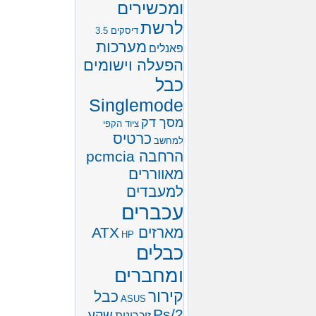
ומכשירים
לרשת
דיסקים 3.5
מערכות
פאנלים
הפעלה וישומים
כבל
Singlemode
מסך דק
ציוד הקפי
כרטיס
למחשב
הרחבה pcmcia
מאווררים
למעבדים
עכברים
מארזים ATX
HP
כבלים
ומחברים
קירור
כבל
ASUS
Ps/2
שקע
זיכרונות