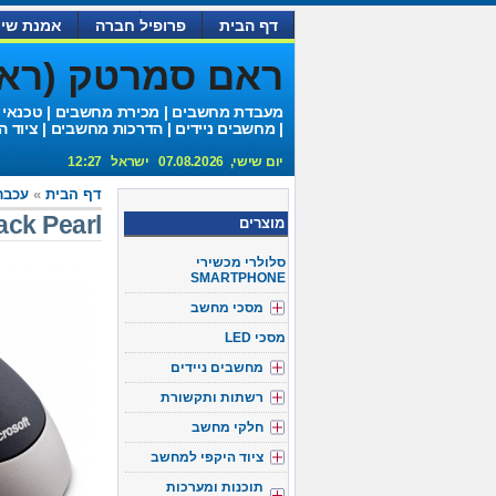
דף הבית
פרופיל חברה
אמנת שיר
ראם סמרטק (ראם 
מעבדת מחשבים | מכירת מחשבים | טכנאי
| מחשבים ניידים | הדרכות מחשבים | ציוד ה
יום שישי, 07.08.2026 ישראל 12:27
דף הבית
»
עכבר
ck Pearl
מוצרים
סלולרי מכשירי
SMARTPHONE
מסכי מחשב
מסכי LED
מחשבים ניידים
רשתות ותקשורת
חלקי מחשב
ציוד היקפי למחשב
תוכנות ומערכות