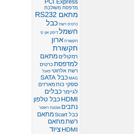
PCI Express
מדפסת משולבת
מתאם RS232
כבל
כרטיס רשת
חשמל
דיסק און קי
ארון
תקשורת
תקשורת
מתאם
רמקולים
למדפסת
כרטיס
רשת אלחוטי
פאנל
כבל SATA
MAG
ספקי כוח
מארזים
כבלים
לגיימר
HDMI
כבל טלפון
נתבים
אנטנת ראוטר
מתאם
כבל Scart
רשת
מתאם
ציוד
HDMI