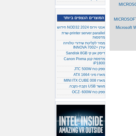
MICROSO
המוצרים הנצפים ביותר
MICROSOF
אנטי וירוס NOD32 2024 חידוש
Microsoft 
printer server parallel-שרת
מדפסות
ממיר לקליטת שידורי טלוויזה
עידן +INNOVA 7002
דיסק און קי Sandisk 8GB
מדפסת קנון Canon Pixma
iP1800
ספק כוח JTC 500W
מארז מיני ATX 1664
מארז MINI ITX CUBE 008
מגשר USB נקבה-נקבה.
ספק כוח OCZ- 600W