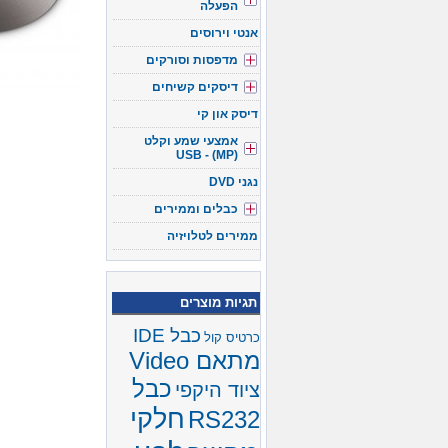
הפעלה
אנטי וירוסים
מדפסות וסורקים
דיסקים קשיחים
דיסק און קי
אמצעי שמע וקלט
(USB - (MP
נגני DVD
כבלים וממירים
ממירים לטלויזיה
תגיות מוצרים
כבל IDE
כרטיס קול
מתאם Video
כבל
ציוד היקפי
חלקי
RS232