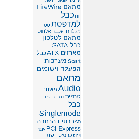
קונקטור רשת
מתאם FireWire
כבל
HP
למדפסת
סט
מקלדת ועכבר אלחוטי
מתאם לטלפון
כבל SATA
מארזים ATX
כבל
מערכות
Scart
הפעלה וישומים
מתאם
Audio
משחה
טרמית
כרטיס רשת
כבל
Singlemode
כרטיס הרחבה
SD
PCI Express
אנטי
כרטיס רשת
וירוס