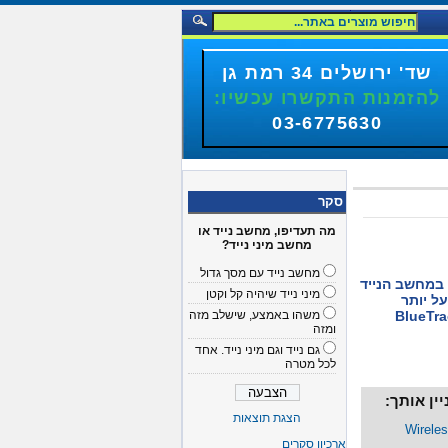
שד' ירושלים 34 רמת גן
להזמנות התקשרו עכשיו:
03-6775630
סקר
מה תעדיפו, מחשב נייד או
מחשב מיני נייד?
מחשב נייד עם מסך גדול
במחשב הנייד
מיני נייד שיהיה קל וקטן
ל יותר
ודות לטכנולוגיית BlueTrack
משהו באמצע, שישלב מזה
ומזה
גם נייד וגם מיני נייד. אחד
לכל מטרה
ין אותך:
הצגת תוצאות
Wirele
ארכיון סקרים