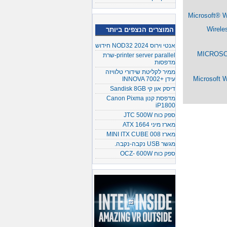
Microsoft® W
Wirele
המוצרים הנצפים ביותר
אנטי וירוס NOD32 2024 חידוש
MICROSOF
printer server parallel-שרת
מדפסות
ממיר לקליטת שידורי טלוויזה
Microsoft 
עידן +INNOVA 7002
דיסק און קי Sandisk 8GB
מדפסת קנון Canon Pixma
iP1800
ספק כוח JTC 500W
מארז מיני ATX 1664
מארז MINI ITX CUBE 008
מגשר USB נקבה-נקבה.
ספק כוח OCZ- 600W