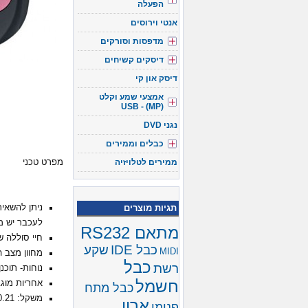
הפעלה
אנטי וירוסים
מדפסות וסורקים
דיסקים קשיחים
דיסק און קי
אמצעי שמע וקלט
(USB - (MP
נגני DVD
כבלים וממירים
ממירים לטלויזיה
מפרט טכני
תגיות מוצרים
ניתן להשאי
לעכבר יש מ
מתאם RS232
חיי סוללה של עד 
כבל IDE
שקע
MIDI
מחוון מצב ה
כבל
רשת
נוחות- תוכנ
חשמל
אחריות מוגבלת
כבל מתח
משקל: 0.21 ק״ג
ארון
פנימי