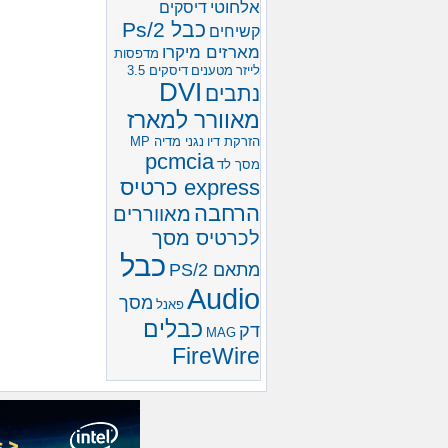
אלחוטי
דיסקים
כבל Ps/2
קשיחים
מארזים מיקרו
מדפסות
לייזר
מטענים
דיסקים 3.5
DVI
נתבים
מאוורר למארז
הזרקת דיו
נגני מדיה MP
pcmcia
מסך לד
express כרטיס
הרחבה
מאווררים
לכרטיס מסך
כבל
מתאם PS/2
Audio
מסך
פאנל
כבלים
דק
MAG
FireWire