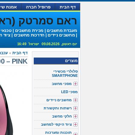
דף הבית
פרופיל חברה
אמנת שיר
ראם סמרטק (ראם 
מעבדת מחשבים | מכירת מחשבים | טכנאי
| מחשבים ניידים | הדרכות מחשבים | ציוד ה
יום ראשון, 09.08.2026 ישראל 16:49
דף הבית
»
עכבר
00 – PINK
מוצרים
סלולרי מכשירי
SMARTPHONE
מסכי מחשב
מסכי LED
מחשבים ניידים
רשתות ותקשורת
חלקי מחשב
ציוד היקפי למחשב
תוכנות ומערכות