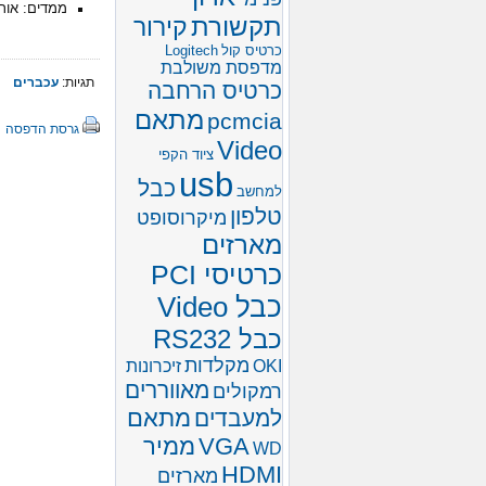
ממדים: אורך: 20.3 ס״מ רוחב: 14.2 ס״מ עו
תקשורת
קירור
כרטיס קול
Logitech
מדפסת משולבת
תגיות:
עכברים
כרטיס הרחבה
מתאם
pcmcia
גרסת הדפסה
Video
ציוד הקפי
usb
כבל
למחשב
טלפון
מיקרוסופט
מארזים
כרטיסי PCI
כבל Video
כבל RS232
מקלדות
OKI
זיכרונות
מאווררים
רמקולים
מתאם
למעבדים
VGA
ממיר
WD
HDMI
מארזים