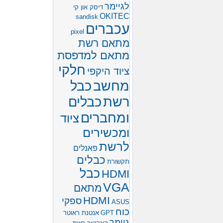
לגיימר
דיסק און קי
OKITEC
sandisk
עכברים
pixel
מתאם רשת
מתאם למדפסת
חלקי
ציוד היקפי
מחשב
כבל
רשת
כבלים
ומחברים
ציוד
ומכשירים
לרשת
פאנלים
כבלים
תקשורת
כבל
HDMI
VGA
מתאם
HDMI
ספקי
ASUS
כוח
GPT
אנטנת ראוטר
גיימר