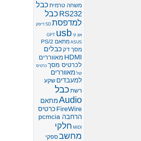
כבל
משחה טרמית
כבל
RS232
למדפסת
SD
דיסק
usb
און קי
GPT
מתאם PS/2
ASUS
כבלים
מסך דק
HDMI
מאווררים
לכרטיס מסך
כרטיס
מאווררים
קול
למעבדים
שקע
כבל
רשת
Audio
מתאם
FireWire
כרטיס
הרחבה pcmcia
חלקי
MIDI
מחשב
ספקי