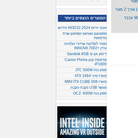
Wireless Optical Mouse 2000 עכבר
המוצרים הנצפים ביותר
אנטי וירוס NOD32 2024 חידוש
printer server parallel-שרת
מדפסות
ממיר לקליטת שידורי טלוויזה
עידן +INNOVA 7002
דיסק און קי Sandisk 8GB
מדפסת קנון Canon Pixma
iP1800
ספק כוח JTC 500W
מארז מיני ATX 1664
מארז MINI ITX CUBE 008
מגשר USB נקבה-נקבה.
ספק כוח OCZ- 600W