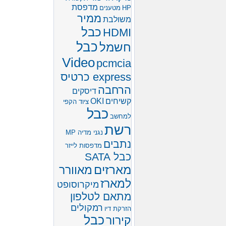
מדפסת
HP
מטענים
ממיר
משולבת
כבל
HDMI
כבל
חשמל
Video
pcmcia
express כרטיס
הרחבה
דיסקים
קשיחים
OKI
ציוד הקפי
כבל
למחשב
רשת
נגני מדיה MP
נתבים
מדפסות לייזר
כבל SATA
מארזים
מאוורר
למארז
מיקרוסופט
מתאם לטלפון
רמקולים
הזרקת דיו
כבל
קירור