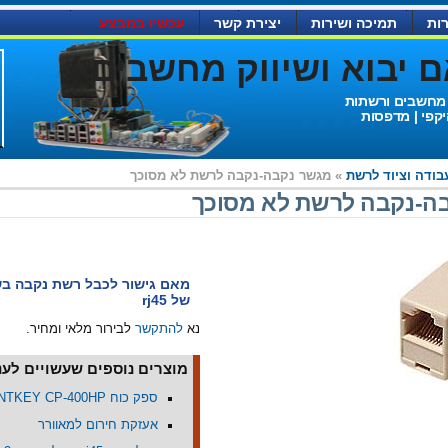
ות
תמיכה ושירות
יצירת קשר
עכשיו במבצע
יבוא ושיווק מחשבים )
 מחשבים ורשתות
יקפי | מדפסות
בודה וציוד לרשת
» מגשר נקבה-נקבה לרשת לא מסוכך
ה-נקבה לרשת לא מסוכך
מאם גישור לכבל רשת נקבה בש
של rj45
נא
להתקשר
לבירור מלאי ומחיר.
מוצרים נוספים שעשויים לעני
ספק כוח HUNTKEY CP-400HP
אעזקת חירום למאוורר