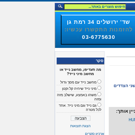
שד' ירושלים 34 רמת גן
להזמנות התקשרו עכשיו:
03-6775630
סקר
מה תעדיפו, מחשב נייד או
מחשב מיני נייד?
מחשב נייד עם מסך גדול
ני הצדדים
מיני נייד שיהיה קל וקטן
משהו באמצע, שישלב מזה
ומזה
גם נייד וגם מיני נייד. אחד
לכל מטרה
ין אותך:
הצגת תוצאות
ארכיון סקרים