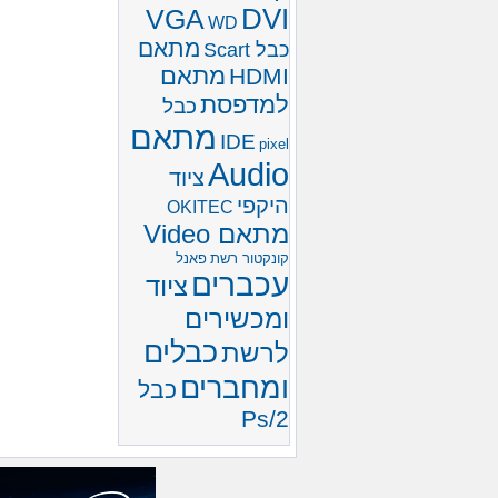
DVI
VGA
WD
מתאם
כבל Scart
מתאם
HDMI
למדפסת
כבל
מתאם
IDE
pixel
Audio
ציוד
היקפי
OKITEC
מתאם Video
קונקטור רשת
פאנל
עכברים
ציוד
ומכשירים
כבלים
לרשת
ומחברים
כבל
Ps/2