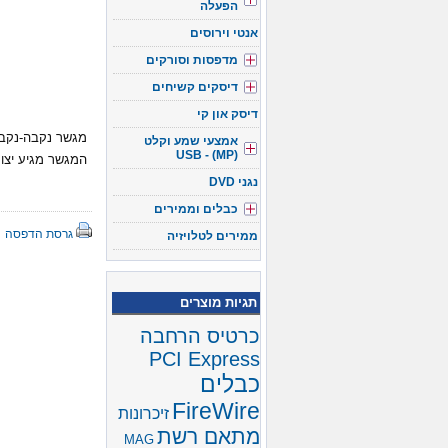
הפעלה
אנטי וירוסים
מדפסות וסורקים
דיסקים קשיחים
דיסק און קי
מגשר נקבה-נקבה לר
אמצעי שמע וקלט
(USB - (MP
המגשר מגיע יצוק
נגני DVD
כבלים וממירים
גרסת הדפסה
ממירים לטלויזיה
תגיות מוצרים
כרטיס הרחבה
PCI Express
כבלים
FireWire
זיכרונות
מתאם רשת
MAG