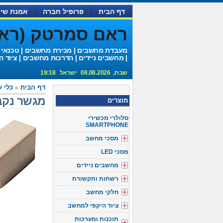
דף הבית
פרופיל חברה
אמנת שיר
ראם סמרטק (ראם 
מעבדת מחשבים | מכירת מחשבים | טכנאי
| מחשבים ניידים | הדרכות מחשבים | ציוד ה
שבת, 08.08.2026 ישראל 19:18
דף הבית
»
כלי ע
מגשר נקב
מוצרים
סלולרי מכשירי
SMARTPHONE
מסכי מחשב
מסכי LED
מחשבים ניידים
רשתות ותקשורת
חלקי מחשב
ציוד היקפי למחשב
תוכנות ומערכות