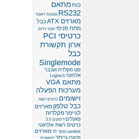
מתאם
כוח
RS232
אנטנת ראוטר
מארזים ATX
כבל
מתח פנימי
אנטי וירוס
כרטיסי PCI
ארון תקשורת
כבל
Singlemode
סט מקלדת ועכבר
אלחוטי
Logitech
מתאם VGA
מערכות הפעלה
וישומים
כרטיס רשת
כבל טלפון
מארזים
לגיימר
מקלדות
פאנלים
דיסקים 3.5
כרטיס רשת אלחוטי
מארזים
sandisk
מסך לד
גיימר
מיקרו
תקשורת