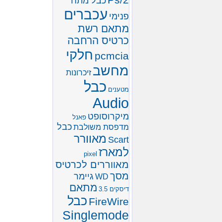
Ps/2
כבל מתח
עכברים
פנימי
מתאם רשת
כרטיס הרחבה
חלקי
pcmcia
מחשב
זיכרונות
כבל
מטענים
Audio
מיקרוסופט
פאנל
כבל
מדפסת משולבת
מאוורר
Scart
למארז
pixel
מאווררים לכרטיס
מסך
גיימר
WD
מתאם
דיסקים 3.5
כבל
FireWire
Singlemode