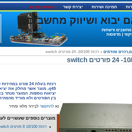
ות
תמיכה ושירות
יצירת קשר
עכשיו במבצע
יבוא ושיווק מחשבים )
 מחשבים ורשתות
יקפי | מדפסות
,רכזים ומודמים
» רכזת 10/100- 24 פורטים switch
יציאות נוספות. המוצר מנתר בא
בין הפורטים ולא מוריד מהמהיר
נא
להתקשר
לבירור מלאי ומחיר.
מוצרים נוספים שעשויים לעני
רכזת 10/100 8 פורטים switch