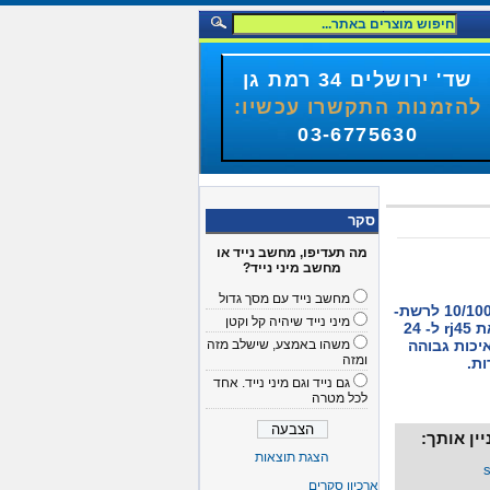
שד' ירושלים 34 רמת גן
להזמנות התקשרו עכשיו:
03-6775630
סקר
מה תעדיפו, מחשב נייד או
מחשב מיני נייד?
מחשב נייד עם מסך גדול
רכזת בעלת 24 פורט במהירות 10/100 לרשת-
מיני נייד שיהיה קל וקטן
rj45, מוצר אשר מחלק את יציאת rj45 ל- 24
יכות גבוהה
משהו באמצע, שישלב מזה
ומזה
ות.
גם נייד וגם מיני נייד. אחד
לכל מטרה
ין אותך:
הצגת תוצאות
ארכיון סקרים