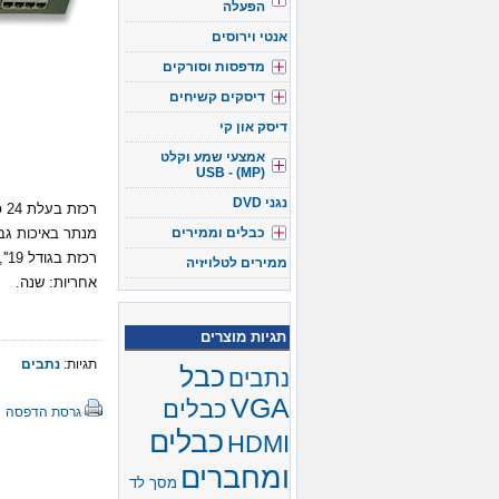
הפעלה
אנטי וירוסים
מדפסות וסורקים
דיסקים קשיחים
דיסק און קי
אמצעי שמע וקלט
(USB - (MP
נגני DVD
כבלים וממירים
מנתר באיכות גבו
רכזת בגודל 19'', נכנסת לארון תקשורת.
ממירים לטלויזיה
אחריות: שנה.
תגיות מוצרים
תגיות:
נתבים
כבל
נתבים
VGA
כבלים
גרסת הדפסה
כבלים
HDMI
ומחברים
מסך לד