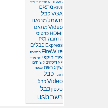
MAG
MIDI
מדפסות לייזר
מתאם
ASUS
כבל
VGA
חשמל
מתאם
Video
מתאם
HDMI
כרטיס
הרחבה PCI
כבלים
Express
FireWire
תקשורת
ציוד היקפי
נגני מדיה
דיסקים קשיחים
MP
שקע רשת
אנטנת
כבל
ראוטר
Video
כבל
כבל
טלפון
usb
רשת