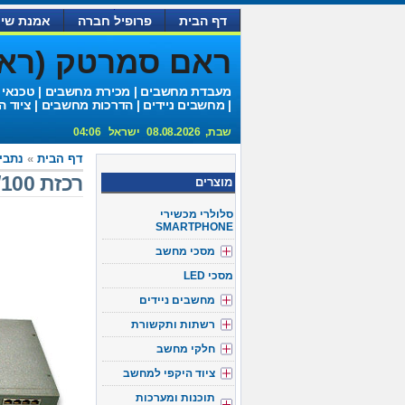
דף הבית
פרופיל חברה
אמנת שיר
ראם סמרטק (ראם 
מעבדת מחשבים | מכירת מחשבים | טכנאי
| מחשבים ניידים | הדרכות מחשבים | ציוד ה
שבת, 08.08.2026 ישראל 04:06
דף הבית
»
נתבים
רכזת 10/100- 24 פורטים switch
מוצרים
סלולרי מכשירי
SMARTPHONE
מסכי מחשב
מסכי LED
מחשבים ניידים
רשתות ותקשורת
חלקי מחשב
ציוד היקפי למחשב
תוכנות ומערכות