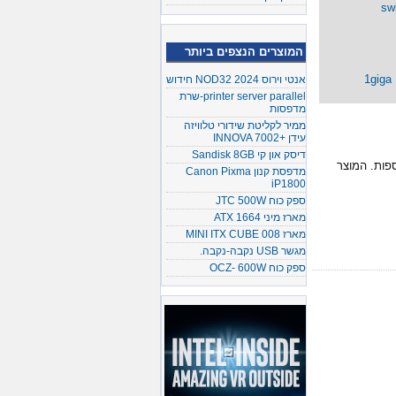
המוצרים הנצפים ביותר
אנטי וירוס NOD32 2024 חידוש
printer server parallel-שרת
מדפסות
ממיר לקליטת שידורי טלוויזה
עידן +INNOVA 7002
דיסק און קי Sandisk 8GB
 מוצר אשר מחלק את יציאת rj45 ל- 24 יציאות נוספות. המוצר
מדפסת קנון Canon Pixma
iP1800
ספק כוח JTC 500W
מארז מיני ATX 1664
מארז MINI ITX CUBE 008
מגשר USB נקבה-נקבה.
ספק כוח OCZ- 600W