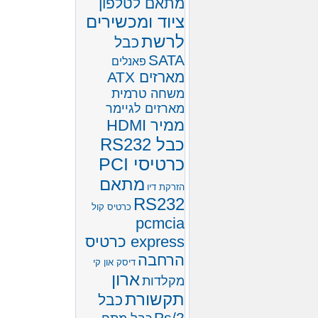
מתאם לטלפון
ציוד ומכשירים
לרשת
כבל
SATA
פאנלים
מארזים ATX
משחה טרמית
מארזים לגיימר
ממיר HDMI
כבל RS232
כרטיסי PCI
מתאם
הזרקת דיו
RS232
כרטיס קול
pcmcia
express כרטיס
הרחבה
דיסק און קי
ארון
מקלדות
תקשורת
כבל