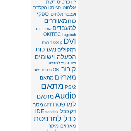
כרטיס רשת
HP
אלחוטי
סט מקלדת
SD
ספקי
ועכבר אלחוטי
מאווררים
כוח
למעבדים
אנטי וירוס
OKITEC
Logitech
DVI
קונקטור רשת
מערכות
רמקולים
הפעלה וישומים
ציוד הקפי למחשב
קירור
OKI
כרטיס רשת
מארזים
מתאם
מתאם
PS/2
Audio
מתאם
למדפסת
מסך
GPT
כבל IDE
דק
sandisk
כבל למדפסת
מארזים מיקרו